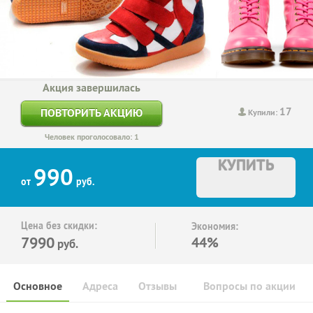
Акция завершилась
17
ПОВТОРИТЬ АКЦИЮ
Купили:
Человек проголосовало: 1
КУПИТЬ
990
от
руб.
Цена без скидки:
Экономия:
7990
44%
руб.
Основное
Адреса
Отзывы
Вопросы по акции