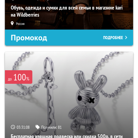
Обувь, одежда и сумки для всей семьи в магазине kari
на Wildberries
Россия
Промокод
ПОДРОБНЕЕ
100
%
до
03:31:08
Получили:
81
Бесплатная изящная подвеска или скидка 500р. в сети