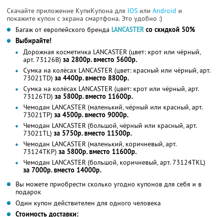
Скачайте приложение КупиКупона для
IOS
или
Android
и
покажите купон с экрана смартфона. Это удобно :)
Багаж от европейского бренда
LANCASTER
со скидкой 50%
Выбирайте!
Дорожная косметичка LANCASTER (цвет: крот или чёрный,
арт. 73126В)
за 2800р. вместо 5600р.
Сумка на колёсах LANCASTER (цвет: красный или чёрный, арт.
73021TD)
за 4400р. вместо 8800р.
Сумка на колёсах LANCASTER (цвет: крот или чёрный, арт.
73126TD)
за 5800р. вместо 11600р.
Чемодан LANCASTER (маленький, чёрный или красный, арт.
73021ТР)
за 4500р. вместо 9000р.
Чемодан LANCASTER (большой, чёрный или красный, арт.
73021ТL)
за 5750р. вместо 11500р.
Чемодан LANCASTER (маленький, коричневый, арт.
73124ТКР)
за 5800р. вместо 11600р.
Чемодан LANCASTER (большой, коричневый, арт. 73124ТКL)
за 7000р. вместо 14000р.
Вы можете приобрести сколько угодно купонов для себя и в
подарок
Один купон действителен для одного человека
Стоимость доставки: