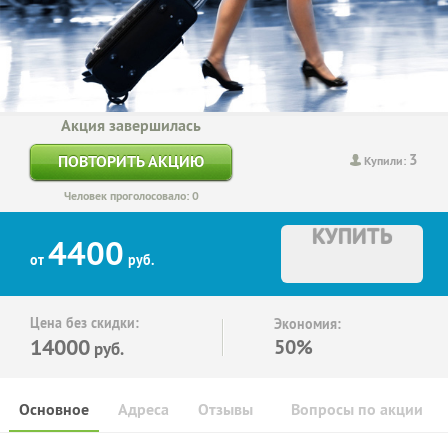
Акция завершилась
3
ПОВТОРИТЬ АКЦИЮ
Купили:
Человек проголосовало: 0
КУПИТЬ
4400
от
руб.
Цена без скидки:
Экономия:
14000
50%
руб.
Основное
Адреса
Отзывы
Вопросы по акции