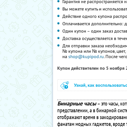
Гарантия не распространяется 
Вы можете купить и использоват
Действие одного купона распро
Оплачивается дополнительно: д
Один купон – один заказ доста
Доставка осуществляется в теч
Для отправки заказа необходим
№ купона или № купонов, цвет, 
на
shop@kupipod.ru
. После че
Купон действителен по 5 ноября
Узнай, как воспользовать
Бинарные часы
– это часы, к
представлении, а в бинарной сист
отображают время в закодированн
фанатам модных гаджетов, вроде 