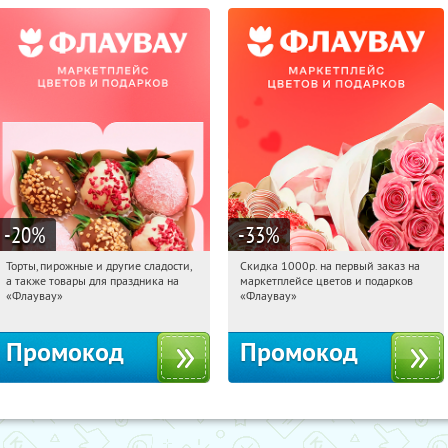
-20
%
-33
%
Торты, пирожные и другие сладости,
Скидка 1000р. на первый заказ на
13:36:26
Получили:
6
13:36:26
Получили:
18
а также товары для праздника на
маркетплейсе цветов и подарков
Россия
Россия
«Флаувау»
«Флаувау»
Промокод
Промокод