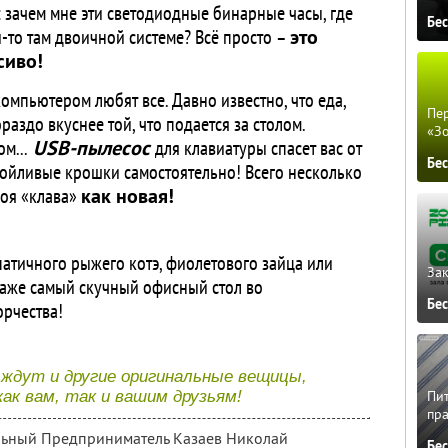
 зачем мне эти светодиодные бинарные часы, где
Бе
-то там двоичной системе? Всё просто –
это
сиво!
компьютером любят все. Давно известно, что еда,
Пер
аздо вкуснее той, что подается за столом.
«З
м...
USB-пылесос
для клавиатуры спасет вас от
Бе
ойливые крошки самостоятельно! Всего несколько
оя «клава»
как новая!
атичного рыжего котэ, фиолетового зайца или
Зак
даже самый скучный офисный стол во
Бе
рчества!
 ждут и другие оригинальные вещицы,
Пит
ак вам, так и вашим друзьям!
пра
альный Предприниматель Казаев Николай
Бе