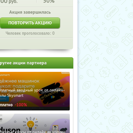
200
50%
руб.
Акция завершилась
ПОВТОРИТЬ АКЦИЮ
Человек проголосовало: 0
ругие акции партнера
сплатный вводный урок от онлайн-
олы Skysmart
сплатно
-100%
зличные курсы от онлайн-академии