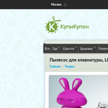
Москва
32
91
81
Все
Еда
Красота
Здоровье
Развл
Пылесос для клавиатуры, L
Главная
Товары