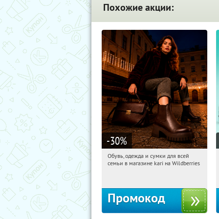
Похожие акции:
-30
%
Обувь, одежда и сумки для всей
13:36:26
Получили:
31
семьи в магазине kari на Wildberries
Россия
Промокод