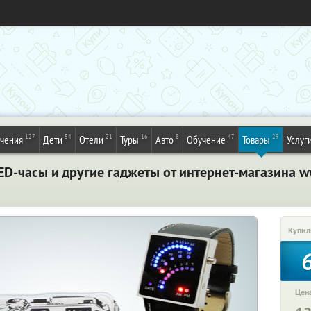
127
54
21
16
8
47
29
ечения
Дети
Отели
Туры
Авто
Обучение
Товары
Услуг
ED-часы и другие гаджеты от интернет-магазина 
Купил
Цена