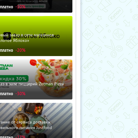
сплатно
-10%
вый заказ в сети магазинов
олотое Яблоко»
сплатно
-20%
аз в зале пиццерий Zotman Pizza
сплатно
-30%
ание от сервиса доставки
вильного питания Justfood
сплатно
-27%