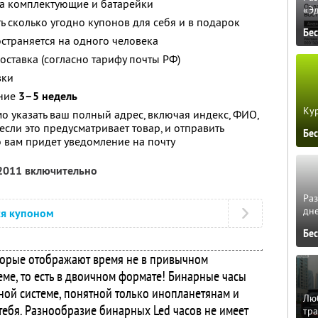
на комплектующие и батарейки
«Э
ь сколько угодно купонов для себя и в подарок
Бе
страняется на одного человека
оставка (согласно тарифу почты РФ)
вки
ение
3–5 недель
Кур
о указать ваш полный адрес, включая индекс, ФИО,
если это предусматривает товар, и отправить
Бе
го вам придет уведомление на почту
 2011 включительно
Ра
дне
ся купоном
Бе
оторые отображают время не в привычном
еме, то есть в двоичном формате! Бинарные часы
ой системе, понятной только инопланетянам и
Люб
тебя. Разнообразие бинарных Led часов не имеет
тра