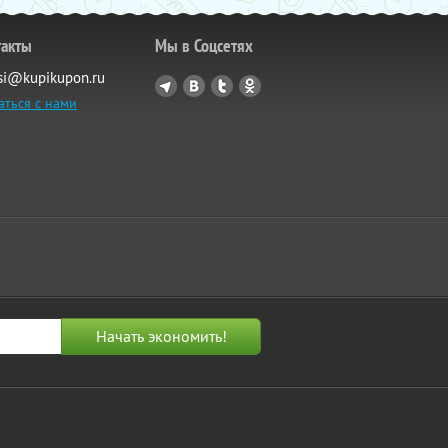
такты
Мы в Соцсетях
si@kupikupon.ru
аться с нами