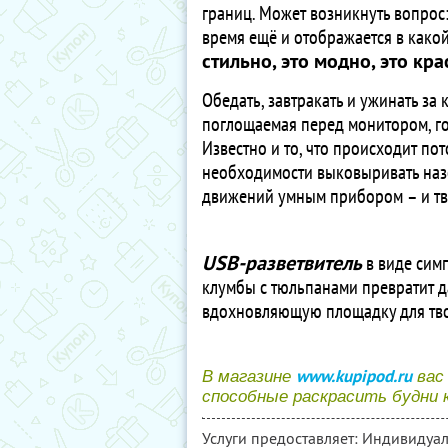
границ. Может возникнуть вопрос:
время ещё и отображается в какой
стильно, это модно, это кра
Обедать, завтракать и ужинать за 
поглощаемая перед монитором, гор
Известно и то, что происходит пото
необходимости выковыривать наз
движений умным прибором – и тв
USB-разветвитель
в виде симп
клумбы с тюльпанами превратит 
вдохновляющую площадку для тво
www.kupipod.ru
В магазине
вас
способные раскрасить будни к
Услуги предоставляет: Индивиду