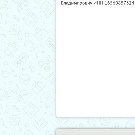
Владимирович,
ИНН 16560857324