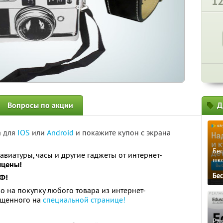
1
Вопросы по акции
Д
а для
IOS
или
Android
и покажите купон с экрана
Бе
авиатуры, часы и другие гаджеты от интернет-
шк
лцены!
Бе
РФ!
о на покупку любого товара из интернет-
щенного на
специальной странице!
Ра