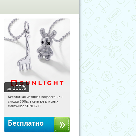
100
%
до
Бесплатная изящная подвеска или
13:36:26
Получили:
73
скидка 500р. в сети ювелирных
Россия
магазинов SUNLIGHT
Бесплатно