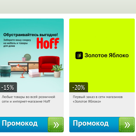
-15
%
-20
%
Любые товары во всей розничной
Первый заказ в сети магазинов
13:36:26
Получили:
83
13:36:26
Получи первым!
сети и интернет-магазине Hoff
«Золотое Яблоко»
Москва, 1-й Волоколамский проезд,
Россия
10с1
Промокод
Промокод