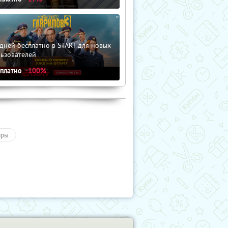
дней бесплатно в START для новых
льзователей
сплатно
-100%
ары