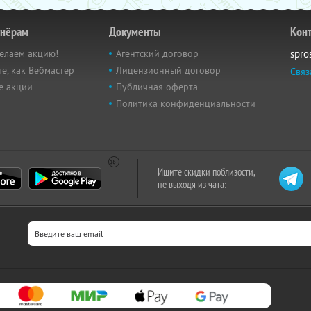
тнёрам
Документы
Кон
елаем акцию!
Агентский договор
spro
е, как Вебмастер
Лицензионный договор
Связ
е акции
Публичная оферта
Политика конфиденциальности
Ищите скидки поблизости,
не выходя из чата: