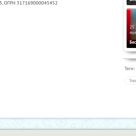
5
, ОГРН 317169000045452
25 
по
Бе
Теги:
Тов