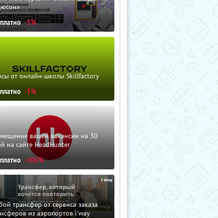
дюсон»
сплатно
-5%
сы от онлайн-школы Skillfactory
сплатно
-5%
змещение вашей вакансии на 30
й на сайте HeadHunter
сплатно
-100%
ой трансфер от сервиса заказа
нсферов из аэропортов i'way