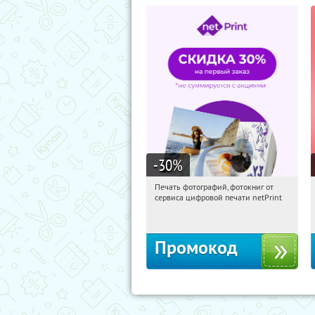
-30
%
Печать фотографий, фотокниг от
13:36:26
Получили:
4
сервиса цифровой печати netPrint
Россия
Промокод