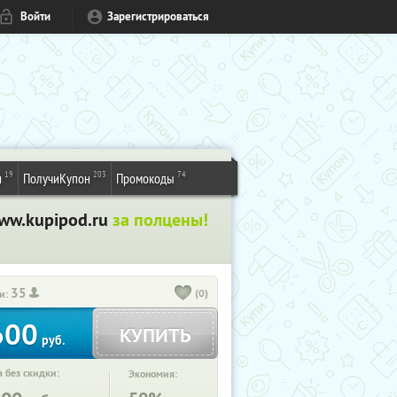
Войти
Зарегистрироваться
19
203
74
и
ПолучиКупон
Промокоды
www.kupipod.ru
за полцены!
35
(0)
и:
600
КУПИТЬ
руб.
 без скидки:
Экономия: