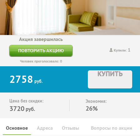
Акция завершилась
1
ПОВТОРИТЬ АКЦИЮ
Купили:
Человек проголосовало: 0
КУПИТЬ
2758
руб.
Цена без скидки:
Экономия:
3720
26%
руб.
Основное
Адреса
Отзывы
Вопросы по акции