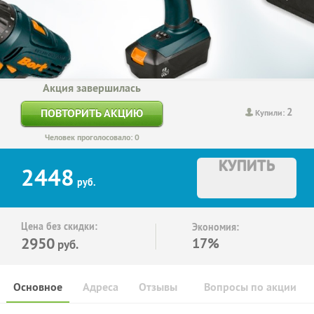
Акция завершилась
2
ПОВТОРИТЬ АКЦИЮ
Купили:
Человек проголосовало: 0
КУПИТЬ
2448
руб.
Цена без скидки:
Экономия:
2950
17%
руб.
Основное
Адреса
Отзывы
Вопросы по акции