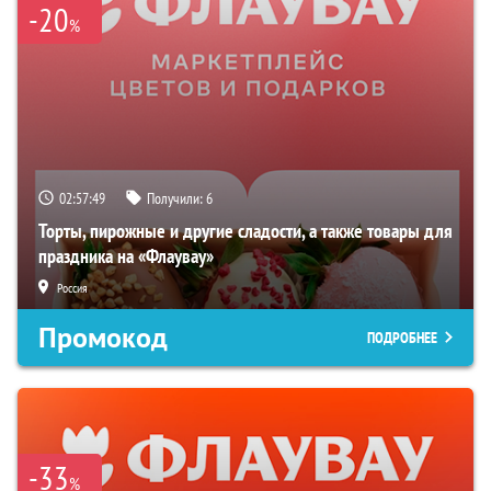
-20
%
02:57:49
Получили:
6
Торты, пирожные и другие сладости, а также товары для
праздника на «Флаувау»
Россия
Промокод
ПОДРОБНЕЕ
-33
%