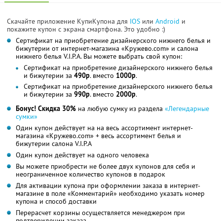
Скачайте приложение КупиКупона для
IOS
или
Android
и
покажите купон с экрана смартфона. Это удобно :)
Сертификат на приобретение дизайнерского нижнего белья и
бижутерии от интернет-магазина «Кружево.com» и салона
нижнего белья V.I.P.A. Вы можете выбрать свой купон:
Сертификат на приобретение дизайнерского нижнего белья
и бижутерии за
490р
. вместо
1000р
.
Сертификат на приобретение дизайнерского нижнего белья
и бижутерии за
990р
. вместо
2000р
.
Бонус! Скидка 30%
на любую сумку из раздела
«Легендарные
сумки»
Один купон действует на на весь ассортимент интернет-
магазина «Кружево.com» + весь ассортимент белья и
бижутерии салона V.I.P.A
Один купон действует на одного человека
Вы можете приобрести не более двух купонов для себя и
неограниченное количество купонов в подарок
Для активации купона при оформлении заказа в интернет-
магазине в поле «Комментарий» необходимо указать номер
купона и способ доставки
Перерасчет корзины осуществляется менеджером при
подтверждении заказа