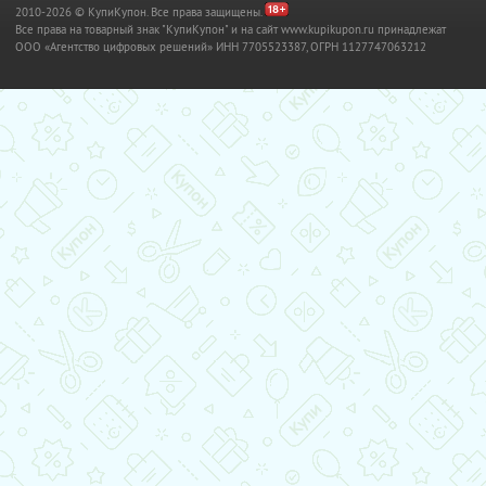
2010-2026 © КупиКупон. Все права защищены.
Все права на товарный знак "КупиКупон" и на сайт www.kupikupon.ru принадлежат
OOO «Агентство цифровых решений» ИНН 7705523387, ОГРН 1127747063212