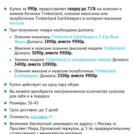
Купон за
990р.
предоставляет
скидку до 71%
на осенние и
зимние ботинки Timberland, осенние макосины или
полуботинки Timberland Earthkeepers в интернет-магазине
Korruna
При получении товара необходима доплата:
Осенние мокасины
Timberland Earthkeepers 2-Eye Boat
Shoes
. Доплата:
2890р. вместо 9900р.
Женские и мужские осенние (высокие) модели
Timberland
.
Доплата:
3090р. вместо 9900р.
Зимние модели
Timberland (с натуральным мехом)
. Доплата:
3400р. вместо 10900р.
Осенние женские и мужские полуботинки
Timberland
Earthkeepers
. Доплата:
3500р. вместо 9900р.
Купон действует на одну пару обуви
Вы можете приобрести неограниченное количество купонов
для себя и в подарок
Размеры: 36-45
Срок доставки: до 5 дней
Стоимость
доставки:
Возможен бесплатный самовывоз по адресу: г. Москва, м.
Проспект Мира, Орловский переулок, д. 5 по предварительному
согласованию с менеджером магазина