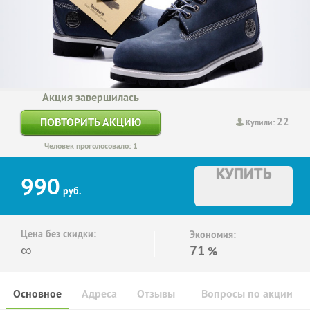
Акция завершилась
22
ПОВТОРИТЬ АКЦИЮ
Купили:
Человек проголосовало: 1
КУПИТЬ
990
руб.
Цена без скидки:
Экономия:
∞
71
%
Основное
Адреса
Отзывы
Вопросы по акции