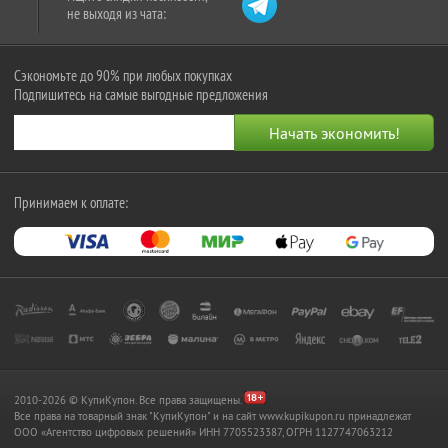
не выходя из чата:
Сэкономьте до 90% при любых покупках
Подпишитесь на самые выгодные предложения
Принимаем к оплате:
2010-2026 © КупиКупон. Все права защищены.
Все права на товарный знак "КупиКупон" и на сайт www.kupikupon.ru принадлежат
OOO «Агентство цифровых решений» ИНН 7705523387, ОГРН 1127747063212