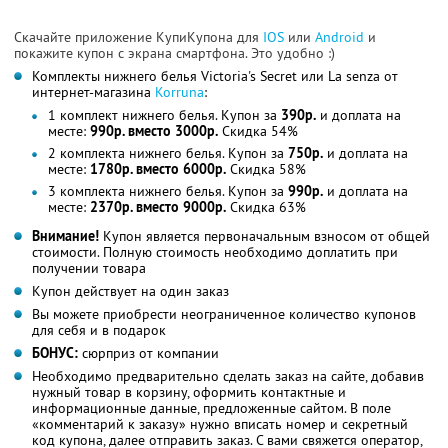
Скачайте приложение КупиКупона для
IOS
или
Android
и
покажите купон с экрана смартфона. Это удобно :)
Комплекты нижнего белья Victoria's Secret или La senza от
интернет-магазина
Korruna
:
1 комплект нижнего белья. Купон за
390р.
и доплата на
месте:
990р. вместо 3000р.
Скидка 54%
2 комплекта нижнего белья. Купон за
750р.
и доплата на
месте:
1780р. вместо 6000р.
Скидка 58%
3 комплекта нижнего белья. Купон за
990р.
и доплата на
месте:
2370р. вместо 9000р.
Скидка 63%
Внимание!
Купон является первоначальным взносом от общей
стоимости. Полную стоимость необходимо доплатить при
получении товара
Купон действует на один заказ
Вы можете приобрести неограниченное количество купонов
для себя и в подарок
БОНУС:
сюрприз от компании
Необходимо предварительно сделать заказ на сайте, добавив
нужный товар в корзину, оформить контактные и
информационные данные, предложенные сайтом. В поле
«комментарий к заказу» нужно вписать номер и секретный
код купона, далее отправить заказ. С вами свяжется оператор,