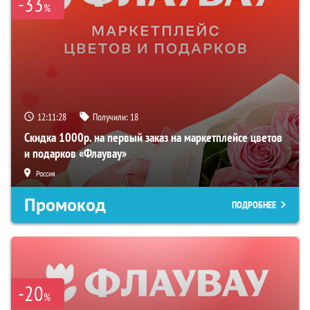
-33
%
12:11:27
Получили:
18
Скидка 1000р. на первый заказ на маркетплейсе цветов
и подарков «Флаувау»
Россия
Промокод
ПОДРОБНЕЕ
-20
%