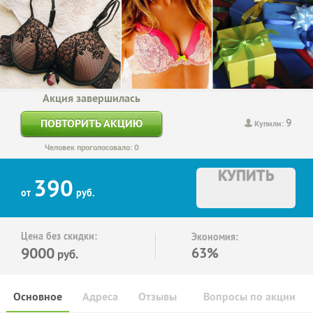
Акция завершилась
9
ПОВТОРИТЬ АКЦИЮ
Купили:
Человек проголосовало: 0
КУПИТЬ
390
от
руб.
Цена без скидки:
Экономия:
9000
63%
руб.
Основное
Адреса
Отзывы
Вопросы по акции