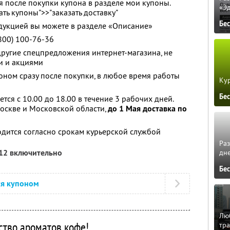
я после покупки купона в разделе мои купоны.
«Э
ть купоны">>"заказать доставку"
Бе
дукцией вы можете в разделе «Описание»
800) 100-76-36
другие спецпредложения интернет-магазина, не
и и акциями
оном сразу после покупки, в любое время работы
Кур
Бе
тся с 10.00 до 18.00 в течение 3 рабочих дней.
оскве и Московской области,
до 1 Мая доставка по
дится согласно срокам курьерской службой
Ра
012 включительно
дне
Бе
ся купоном
Люб
ство ароматов кофе!
тра