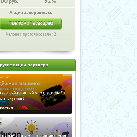
200
52%
руб.
Акция завершилась
ПОВТОРИТЬ АКЦИЮ
Человек проголосовало: 2
ругие акции партнера
сплатный вводный урок от онлайн-
олы Skysmart
сплатно
-100%
зличные курсы от онлайн-академии