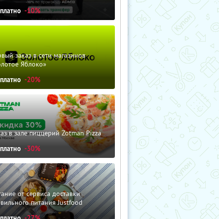
сплатно
-10%
вый заказ в сети магазинов
олотое Яблоко»
сплатно
-20%
аз в зале пиццерий Zotman Pizza
сплатно
-30%
ание от сервиса доставки
вильного питания Justfood
сплатно
-27%