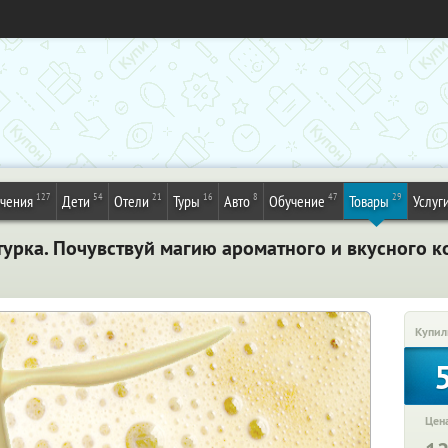
127
54
21
16
8
47
29
ечения
Дети
Отели
Туры
Авто
Обучение
Товары
Услуг
турка. Почувствуй магию ароматного и вкусного 
Купил
Цена