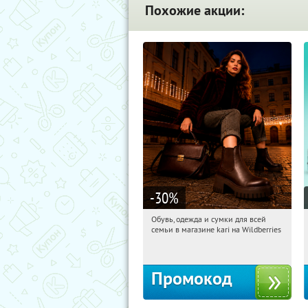
Похожие акции:
-30
%
Обувь, одежда и сумки для всей
19:11:02
Получили:
30
семьи в магазине kari на Wildberries
Россия
Промокод