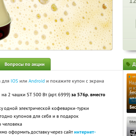
1
Вопросы по акции
Д
а для
IOS
или
Android
и покажите купон с экрана
Бе
на 2 чашки ST 500 Вт (арт. 6999)
за 576р. вместо
шк
Бе
ку одной электрической кофеварки-турки
годно купонов для себя и в подарок
о человека
имо оформить доставку через сайт
интернет-
Ра