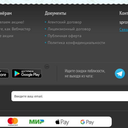
тнёрам
Документы
Кон
елаем акцию!
Агентский договор
spro
е, как Вебмастер
Лицензионный договор
Связ
е акции
Публичная оферта
Политика конфиденциальности
Ищите скидки поблизости,
не выходя из чата: