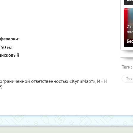
25 
по
офеварки:
Бе
250 мл
 дисковый
Теги:
Тов
с ограниченной ответственностью «КупиМарт»,
ИНН
09