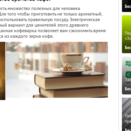
Бе
сть множество полезных для человека
ля того чтобы приготовить не только ароматный,
использовать правильную посуду. Электрическая
чный вариант для ценителей этого древнего
 данная кофеварка позволяет вам сэкономить время
Пер
са из каждого зерна кофе.
«З
Бе
Зак
Бе
Пит
пра
Бе