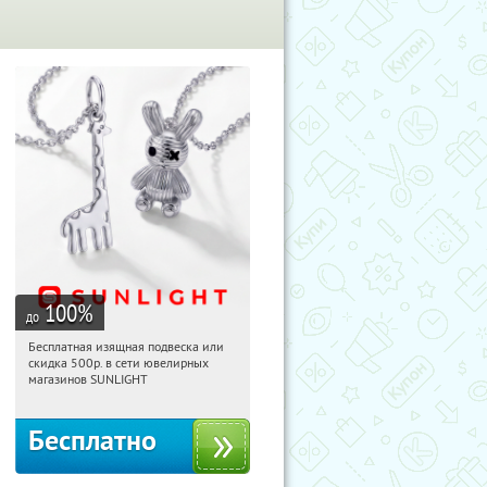
100
%
до
Бесплатная изящная подвеска или
19:11:02
Получили:
73
скидка 500р. в сети ювелирных
Россия
магазинов SUNLIGHT
Бесплатно