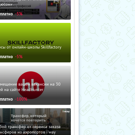
дюсон»
сплатно
-5%
сы от онлайн-школы Skillfactory
сплатно
-5%
змещение вашей вакансии на 30
й на сайте HeadHunter
сплатно
-100%
ой трансфер от сервиса заказа
нсферов из аэропортов i'way