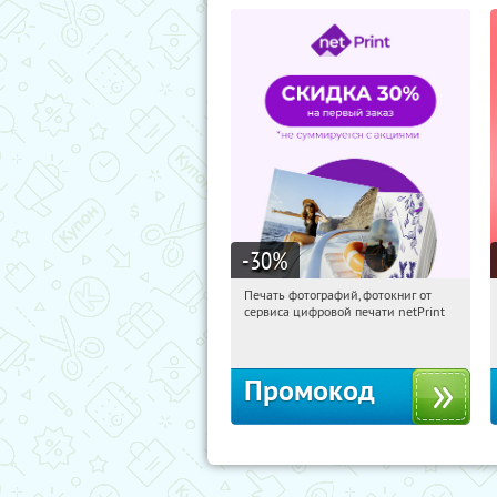
-30
%
Печать фотографий, фотокниг от
19:11:02
Получили:
4
сервиса цифровой печати netPrint
Россия
Промокод