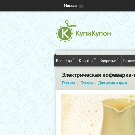
Москва
32
91
81
Все
Еда
Красота
Здоровье
Развл
Электрическая кофеварка-
Главная
Товары
Для дома и дачи