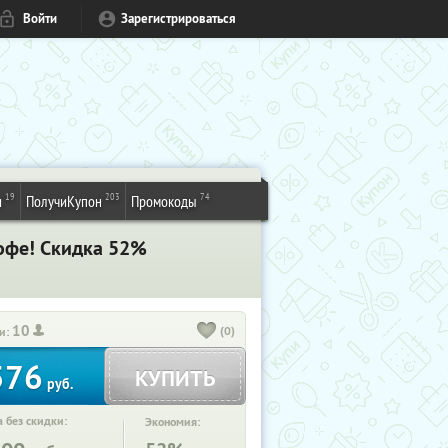
Войти
Зарегистрироваться
19
203
74
и
ПолучиКупон
Промокоды
кофе! Скидка 52%
10
(0)
и:
576
КУПИТЬ
руб.
 без скидки:
Экономия: