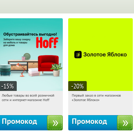
-15
%
-20
%
Любые товары во всей розничной
Первый заказ в сети магазинов
19:11:02
Получили:
83
19:11:02
Получи первым!
сети и интернет-магазине Hoff
«Золотое Яблоко»
Москва, 1-й Волоколамский проезд,
Россия
10с1
Промокод
Промокод