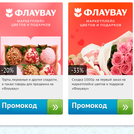
-20
%
-33
%
Торты, пирожные и другие сладости,
Скидка 1000р. на первый заказ на
19:11:02
Получили:
6
19:11:02
Получили:
18
а также товары для праздника на
маркетплейсе цветов и подарков
Россия
Россия
«Флаувау»
«Флаувау»
Промокод
Промокод