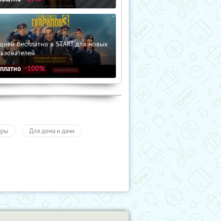
дней бесплатно в START для новых
льзователей
сплатно
-100%
ары
Для дома и дачи