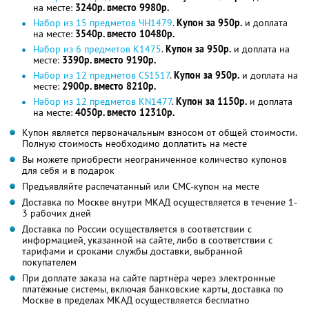
на месте:
3240р. вместо 9980р.
Набор из 15 предметов ЧН1479
.
Купон за 950р.
и доплата
на месте:
3540р. вместо 10480р.
Набор из 6 предметов K1475
.
Купон за 950р.
и доплата на
месте:
3390р. вместо 9190р.
Набор из 12 предметов CS1517
.
Купон за 950р.
и доплата на
месте:
2900р. вместо 8210р.
Набор из 12 предметов KN1477
.
Купон за 1150р.
и доплата
на месте:
4050р. вместо 12310р.
Купон является первоначальным взносом от общей стоимости.
Полную стоимость необходимо доплатить на месте
Вы можете приобрести неограниченное количество купонов
для себя и в подарок
Предъявляйте распечатанный или СМС-купон на месте
Доставка по Москве внутри МКАД осуществляется в течение 1-
3 рабочих дней
Доставка по России осуществляется в соответствии с
информацией, указанной на сайте, либо в соответствии с
тарифами и сроками службы доставки, выбранной
покупателем
При доплате заказа на сайте партнёра через электронные
платёжные системы, включая банковские карты, доставка по
Москве в пределах МКАД осуществляется бесплатно