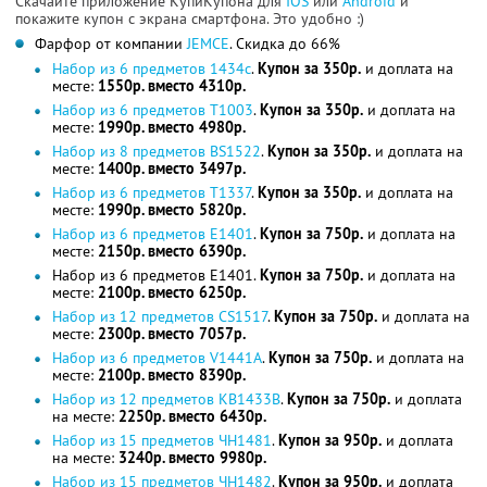
Скачайте приложение КупиКупона для
IOS
или
Android
и
покажите купон с экрана смартфона. Это удобно :)
Фарфор от компании
JEMCE
. Скидка до 66%
Набор из 6 предметов 1434с
.
Купон за 350р.
и доплата на
месте:
1550р. вместо 4310р.
Набор из 6 предметов T1003
.
Купон за 350р.
и доплата на
месте:
1990р. вместо 4980р.
Набор из 8 предметов BS1522
.
Купон за 350р.
и доплата на
месте:
1400р. вместо 3497р.
Набор из 6 предметов T1337
.
Купон за 350р.
и доплата на
месте:
1990р. вместо 5820р.
Набор из 6 предметов E1401
.
Купон за 750р.
и доплата на
месте:
2150р. вместо 6390р.
Набор из 6 предметов E1401.
Купон за 750р.
и доплата на
месте:
2100р. вместо 6250р.
Набор из 12 предметов CS1517
.
Купон за 750р.
и доплата на
месте:
2300р. вместо 7057р.
Набор из 6 предметов V1441A
.
Купон за 750р.
и доплата на
месте:
2100р. вместо 8390р.
Набор из 12 предметов KB1433В
.
Купон за 750р.
и доплата
на месте:
2250р. вместо 6430р.
Набор из 15 предметов ЧН1481
.
Купон за 950р.
и доплата
на месте:
3240р. вместо 9980р.
Набор из 15 предметов ЧН1482
.
Купон за 950р.
и доплата