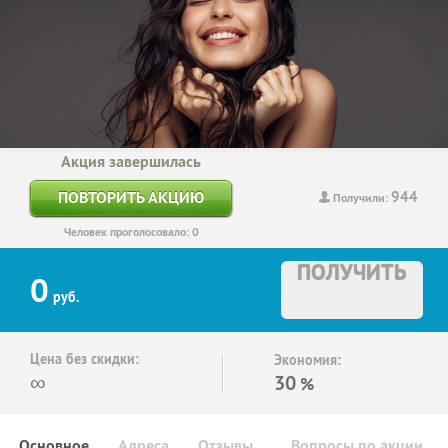
Акция завершилась
944
ПОВТОРИТЬ АКЦИЮ
Получили:
Человек проголосовало: 0
ПОЛУЧИТЬ
0
руб.
Цена без скидки:
Экономия:
∞
30
%
Основное
Адреса
Отзывы
Вопросы по акции