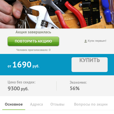
Акция завершилась
ПОВТОРИТЬ АКЦИЮ
Купи первым!
Человек проголосовало: 0
КУПИТЬ
1690
от
руб.
Цена без скидки:
Экономия:
9300
56%
руб.
Основное
Адреса
Отзывы
Вопросы по акции