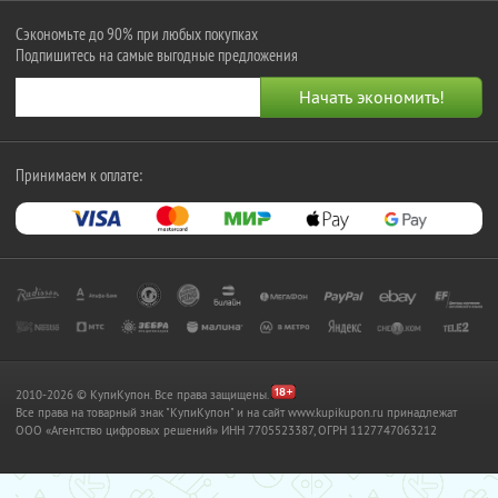
Сэкономьте до 90% при любых покупках
Подпишитесь на самые выгодные предложения
Принимаем к оплате:
2010-2026 © КупиКупон. Все права защищены.
Все права на товарный знак "КупиКупон" и на сайт www.kupikupon.ru принадлежат
OOO «Агентство цифровых решений» ИНН 7705523387, ОГРН 1127747063212