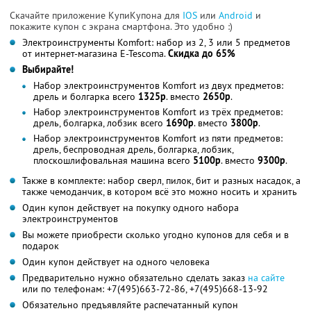
Скачайте приложение КупиКупона для
IOS
или
Android
и
покажите купон с экрана смартфона. Это удобно :)
Электроинструменты Komfort: набор из 2, 3 или 5 предметов
от интернет-магазина E-Tescoma.
Скидка до 65%
Выбирайте!
Набор электроинструментов Komfort из двух предметов:
дрель и болгарка всего
1325р
. вместо
2650р
.
Набор электроинструментов Komfort из трёх предметов:
дрель, болгарка, лобзик всего
1690р
. вместо
3800р
.
Набор электроинструментов Komfort из пяти предметов:
дрель, беспроводная дрель, болгарка, лобзик,
плоскошлифовальная машина всего
5100р
. вместо
9300р
.
Также в комплекте: набор сверл, пилок, бит и разных насадок, а
также чемоданчик, в котором всё это можно носить и хранить
Один купон действует на покупку одного набора
электроинструментов
Вы можете приобрести сколько угодно купонов для себя и в
подарок
Один купон действует на одного человека
Предварительно нужно обязательно сделать заказ
на сайте
или по телефонам: +7(495)663-72-86, +7(495)668-13-92
Обязательно предъявляйте распечатанный купон