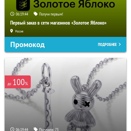
06:19:42
Получи первым!
Первый заказ в сети магазинов «Золотое Яблоко»
Россия
Промокод
ПОДРОБНЕЕ
100
%
до
06:19:42
Получили:
73