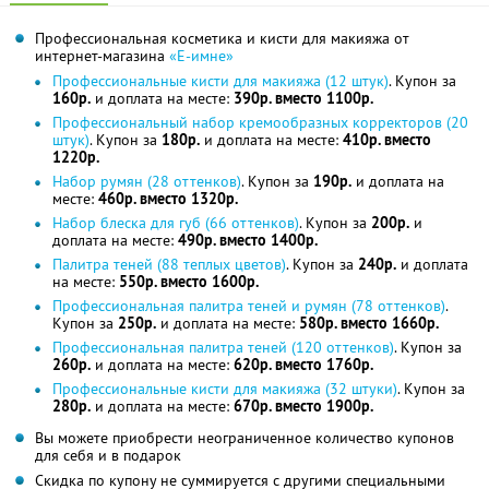
Профессиональная косметика и кисти для макияжа от
интернет-магазина
«Е-имне»
Профессиональные кисти для макияжа (12 штук)
. Купон за
160р.
и доплата на месте:
390р. вместо 1100р.
Профессиональный набор кремообразных корректоров (20
штук)
. Купон за
180р.
и доплата на месте:
410р. вместо
1220р.
Набор румян (28 оттенков)
. Купон за
190р.
и доплата на
месте:
460р. вместо 1320р.
Набор блеска для губ (66 оттенков)
. Купон за
200р.
и
доплата на месте:
490р. вместо 1400р.
Палитра теней (88 теплых цветов)
. Купон за
240р.
и доплата
на месте:
550р. вместо 1600р.
Профессиональная палитра теней и румян (78 оттенков)
.
Купон за
250р.
и доплата на месте:
580р. вместо 1660р.
Профессиональная палитра теней (120 оттенков)
. Купон за
260р.
и доплата на месте:
620р. вместо 1760р.
Профессиональные кисти для макияжа (32 штуки)
. Купон за
280р.
и доплата на месте:
670р. вместо 1900р.
Вы можете приобрести неограниченное количество купонов
для себя и в подарок
Скидка по купону не суммируется с другими специальными