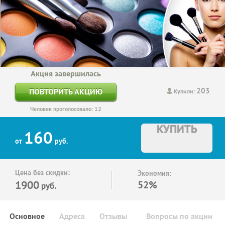
Акция завершилась
203
ПОВТОРИТЬ АКЦИЮ
Купили:
Человек проголосовало: 12
КУПИТЬ
160
от
руб.
Цена без скидки:
Экономия:
1900
52%
руб.
Основное
Адреса
Отзывы
Вопросы по акции