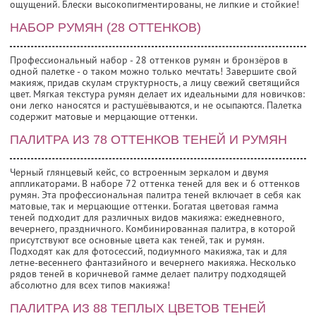
ощущений. Блески высокопигментированы, не липкие и стойкие!
НАБОР РУМЯН (28 ОТТЕНКОВ)
Профессиональный набор - 28 оттенков румян и бронзёров в
одной палетке - о таком можно только мечтать! Завершите свой
макияж, придав скулам структурность, а лицу свежий светящийся
цвет. Мягкая текстура румян делает их идеальными для новичков:
они легко наносятся и растушёвываются, и не осыпаются. Палетка
содержит матовые и мерцающие оттенки.
ПАЛИТРА ИЗ 78 ОТТЕНКОВ ТЕНЕЙ И РУМЯН
Черный глянцевый кейс, со встроенным зеркалом и двумя
аппликаторами. В наборе 72 оттенка теней для век и 6 оттенков
румян. Эта профессиональная палитра теней включает в себя как
матовые, так и мерцающие оттенки. Богатая цветовая гамма
теней подходит для различных видов макияжа: ежедневного,
вечернего, праздничного. Комбинированная палитра, в которой
присутствуют все основные цвета как теней, так и румян.
Подходят как для фотосессий, подиумного макияжа, так и для
летне-весеннего фантазийного и вечернего макияжа. Несколько
рядов теней в коричневой гамме делает палитру подходящей
абсолютно для всех типов макияжа!
ПАЛИТРА ИЗ 88 ТЕПЛЫХ ЦВЕТОВ ТЕНЕЙ