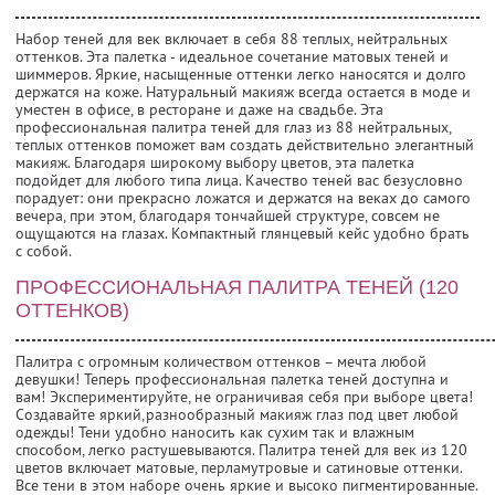
Набор теней для век включает в себя 88 теплых, нейтральных
оттенков. Эта палетка - идеальное сочетание матовых теней и
шиммеров. Яркие, насыщенные оттенки легко наносятся и долго
держатся на коже. Натуральный макияж всегда остается в моде и
уместен в офисе, в ресторане и даже на свадьбе. Эта
профессиональная палитра теней для глаз из 88 нейтральных,
теплых оттенков поможет вам создать действительно элегантный
макияж. Благодаря широкому выбору цветов, эта палетка
подойдет для любого типа лица. Качество теней вас безусловно
порадует: они прекрасно ложатся и держатся на веках до самого
вечера, при этом, благодаря тончайшей структуре, совсем не
ощущаются на глазах. Компактный глянцевый кейс удобно брать
с собой.
ПРОФЕССИОНАЛЬНАЯ ПАЛИТРА ТЕНЕЙ (120
ОТТЕНКОВ)
Палитра с огромным количеством оттенков – мечта любой
девушки! Теперь профессиональная палетка теней доступна и
вам! Экспериментируйте, не ограничивая себя при выборе цвета!
Создавайте яркий,разнообразный макияж глаз под цвет любой
одежды! Тени удобно наносить как сухим так и влажным
способом, легко растушевываются. Палитра теней для век из 120
цветов включает матовые, перламутровые и сатиновые оттенки.
Все тени в этом наборе очень яркие и высоко пигментированные.