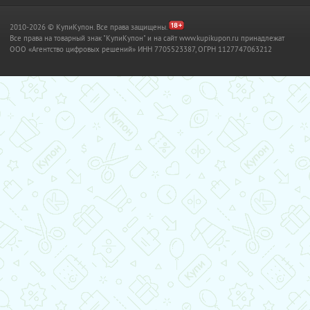
2010-2026 © КупиКупон. Все права защищены.
Все права на товарный знак "КупиКупон" и на сайт www.kupikupon.ru принадлежат
OOO «Агентство цифровых решений» ИНН 7705523387, ОГРН 1127747063212