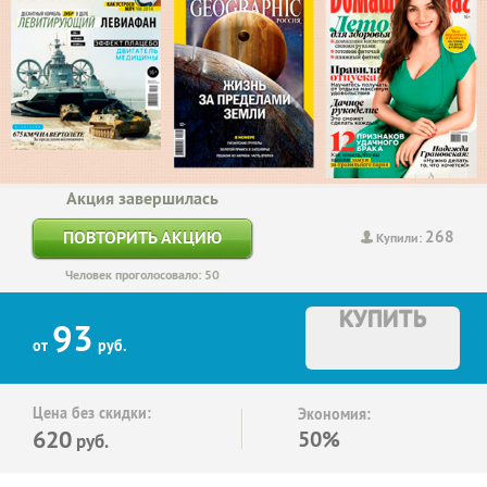
Акция завершилась
268
ПОВТОРИТЬ АКЦИЮ
Купили:
Человек проголосовало: 50
КУПИТЬ
93
от
руб.
Цена без скидки:
Экономия:
620
50%
руб.