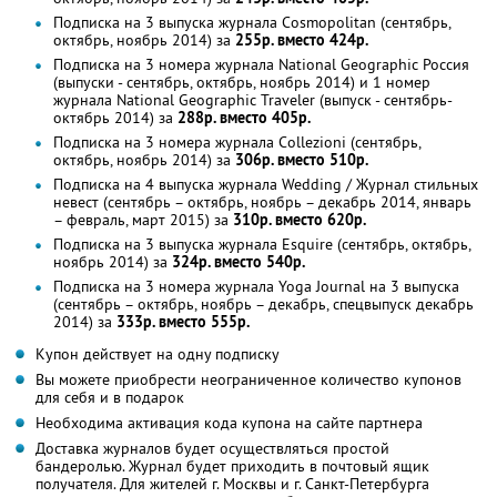
Подписка на 3 выпуска журнала Cosmopolitan (сентябрь,
октябрь, ноябрь 2014) за
255р. вместо 424р.
Подписка на 3 номера журнала National Geographic Россия
(выпуски - сентябрь, октябрь, ноябрь 2014) и 1 номер
журнала National Geographic Traveler (выпуск - сентябрь-
октябрь 2014) за
288р. вместо 405р.
Подписка на 3 номера журнала Collezioni (сентябрь,
октябрь, ноябрь 2014) за
306р. вместо 510р.
Подписка на 4 выпуска журнала Wedding / Журнал стильных
невест (сентябрь – октябрь, ноябрь – декабрь 2014, январь
– февраль, март 2015) за
310р. вместо 620р.
Подписка на 3 выпуска журнала Esquire (сентябрь, октябрь,
ноябрь 2014) за
324р. вместо 540р.
Подписка на 3 номера журнала Yoga Journal на 3 выпуска
(сентябрь – октябрь, ноябрь – декабрь, спецвыпуск декабрь
2014) за
333р. вместо 555р.
Купон действует на одну подписку
Вы можете приобрести неограниченное количество купонов
для себя и в подарок
Необходима активация кода купона на сайте партнера
Доставка журналов будет осуществляться простой
бандеролью. Журнал будет приходить в почтовый ящик
получателя. Для жителей г. Москвы и г. Санкт-Петербурга