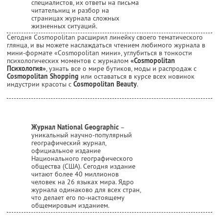
специалистов, их ответы на письма
читательниц и разбор на
страницах журнала сложных
жизненных ситуаций.
Сегодня Cosmopolitan расширил линейку своего тематического
глянца, и вы можете наслаждаться чтением любимого журнала в
мини-формате «Cosmopolitan мини», углубиться в тонкости
психологических моментов с журналом
«Cosmopolitan
Психология»
, узнать все о мире бутиков, моды и распродаж с
Cosmopolitan Shopping
или оставаться в курсе всех новинок
индустрии красоты с
Cosmopolitan Beauty
.
Журнал National Geographic
–
уникальный научно-популярный
географический журнал,
официальное издание
Национального географического
общества (США). Сегодня издание
читают более 40 миллионов
человек на 26 языках мира. Ядро
журнала одинаково для всех стран,
что делает его по-настоящему
общемировым изданием.