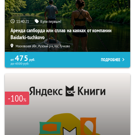
11:40:19
Купи первым!
Аренда сапборда или сплав на каяках от компании
Baidarki-tuchkovo
Московская обл., Рузский р-н, пос. Тучково
475
ПОДРОБНЕЕ
от
руб.
до
4500
руб.
-100
%