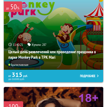
50
%
до
11:40:19
Купили:
287
Целый день развлечений или проведение праздника в
парке Monkey Park в ТРК Mari
Братиславская
315
ПОДРОБНЕЕ
от
руб.
до
16500
руб.
-100