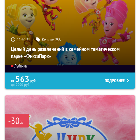
11:40:19
Купили:
256
Целый день развлечений в семейном тематическом
парке «ФиксиПарк»
Лубянка
563
ПОДРОБНЕЕ
от
руб.
до
2990
руб.
-30
%