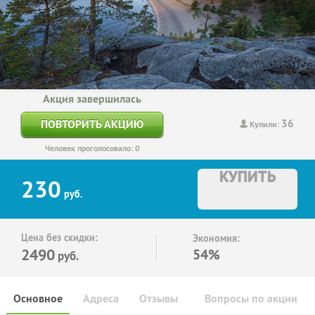
Акция завершилась
36
ПОВТОРИТЬ АКЦИЮ
Купили:
Человек проголосовало: 0
КУПИТЬ
230
руб.
Цена без скидки:
Экономия:
2490
54%
руб.
Основное
Адреса
Отзывы
Вопросы по акции