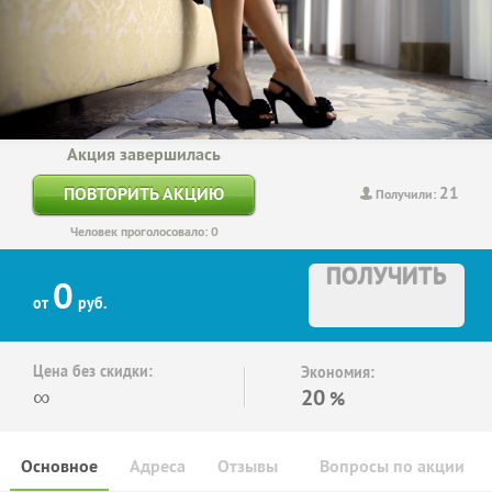
Акция завершилась
21
ПОВТОРИТЬ АКЦИЮ
Получили:
Человек проголосовало: 0
ПОЛУЧИТЬ
0
от
руб.
Цена без скидки:
Экономия:
∞
20
%
Основное
Адреса
Отзывы
Вопросы по акции