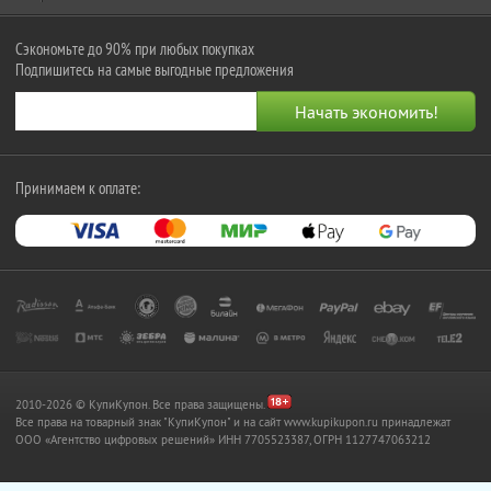
Сэкономьте до 90% при любых покупках
Подпишитесь на самые выгодные предложения
Принимаем к оплате:
2010-2026 © КупиКупон. Все права защищены.
Все права на товарный знак "КупиКупон" и на сайт www.kupikupon.ru принадлежат
OOO «Агентство цифровых решений» ИНН 7705523387, ОГРН 1127747063212