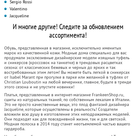
Sergio Rossi
Valentino
Jacqueline
И многие другие! Следите за обновлением
ассортимента!
Обувь, представленная в магазине, исключительно именитых
марок из качественной кожи. Модные дома специально для вас
продумали эксклюзивные дизайнерские модели изящных туфель
и сникерсов (кроссовок на танкетке) в трендовых расцветках
сезона: от классических бежевых и черных до ярких и так
востребованных этим летом! Вы можете быть легкой в сникерсах
от Isabel Marant при прогулке в парке или желанной в туфлях от
Christian Louboutin на любой вечеринке, главное, будьте в тренде
этого сезона и не упустите новинки!
Платья, представленные в интернет-магазине FrankeenShop.ru,
сшиты из натуральных тканей, по собственным лекалам в Италии.
Это не просто качественные вещи, это плод фантазий дизайнера
Jacqueline, которые осуществлены в реальность! Создатели
вложили всю душу в изготовление этих неподражаемых моделей.
Они подходят как для повседневной жизни, так и для светской.
Модная полоска в 2014 году станет неотъемлемой частью вашего
гардероба.