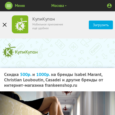
Меню
Москва
КупиКупон
Мобильное приложение
Загрузить
ещё удобнее
Скидка
500р.
и
1000р.
на бренды Isabel Marant,
Christian Louboutin, Casadei и другие бренды от
интернет-магазина frankeenshop.ru