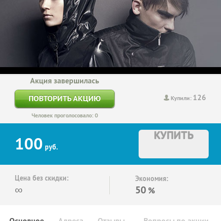
Акция завершилась
126
ПОВТОРИТЬ АКЦИЮ
Купили:
Человек проголосовало: 0
КУПИТЬ
100
руб.
Цена без скидки:
Экономия:
∞
50
%
Основное
Адреса
Отзывы
Вопросы по акции