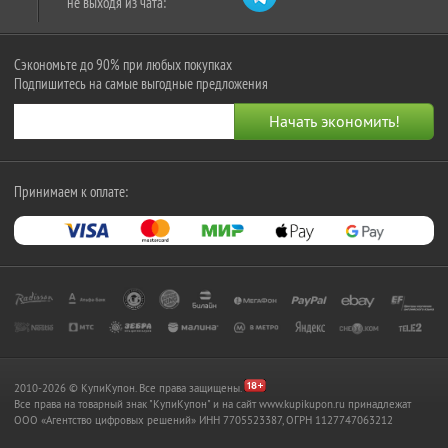
не выходя из чата:
Сэкономьте до 90% при любых покупках
Подпишитесь на самые выгодные предложения
Принимаем к оплате:
2010-2026 © КупиКупон. Все права защищены.
Все права на товарный знак "КупиКупон" и на сайт www.kupikupon.ru принадлежат
OOO «Агентство цифровых решений» ИНН 7705523387, ОГРН 1127747063212