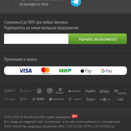
не выходя из чата:
Сэкономьте до 90% при любых покупках
Подпишитесь на самые выгодные предложения
Принимаем к оплате:
2010-2026 © КупиКупон. Все права защищены.
Все права на товарный знак "КупиКупон" и на сайт www.kupikupon.ru принадлежат
OOO «Агентство цифровых решений» ИНН 7705523387, ОГРН 1127747063212