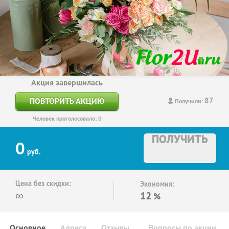
Акция завершилась
87
ПОВТОРИТЬ АКЦИЮ
Получили:
Человек проголосовало: 0
ПОЛУЧИТЬ
0
руб.
Цена без скидки:
Экономия:
∞
12
%
Основное
Адреса
Отзывы
Вопросы по акции