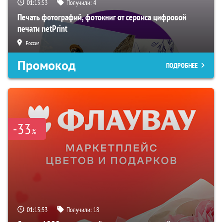
01:15:51
Получили:
4
Печать фотографий, фотокниг от сервиса цифровой
печати netPrint
Россия
Промокод
ПОДРОБНЕЕ
-33
%
01:15:51
Получили:
18