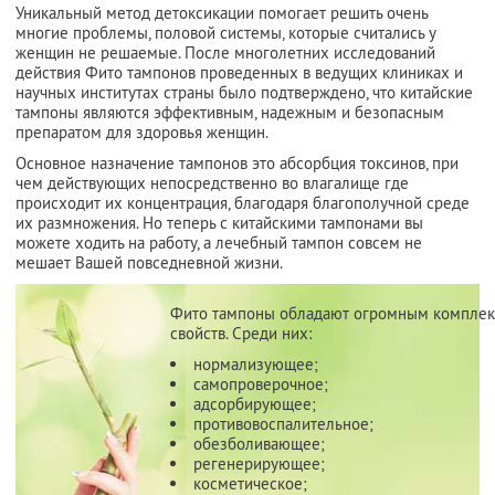
Уникальный метод детоксикации помогает решить очень
многие проблемы, половой системы, которые считались у
женщин не решаемые. После многолетних исследований
действия Фито тампонов проведенных в ведущих клиниках и
научных институтах страны было подтверждено, что китайские
тампоны являются эффективным, надежным и безопасным
препаратом для здоровья женщин.
Основное назначение тампонов это абсорбция токсинов, при
чем действующих непосредственно во влагалище где
происходит их концентрация, благодаря благополучной среде
их размножения. Но теперь с китайскими тампонами вы
можете ходить на работу, а лечебный тампон совсем не
мешает Вашей повседневной жизни.
Фито тампоны обладают огромным компле
свойств. Среди них:
нормализующее;
самопроверочное;
адсорбирующее;
противовоспалительное;
обезболивающее;
регенерирующее;
косметическое;