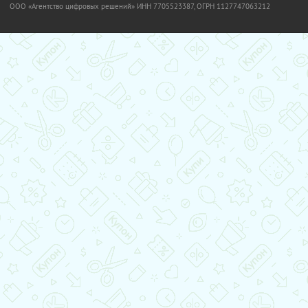
OOO «Агентство цифровых решений» ИНН 7705523387, ОГРН 1127747063212