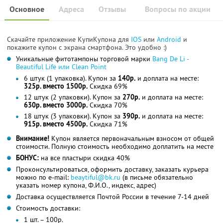
Основное
Адреса
Отзывы
Вопросы по акции
Скачайте приложение КупиКупона для
IOS
или
Android
и
покажите купон с экрана смартфона. Это удобно :)
Уникальные фитотампоны торговой марки
Bang De Li -
Beautiful Life или Clean Point
6 штук (1 упаковка). Купон за
140р.
и доплата на месте:
325р. вместо 1500р.
Скидка 69%
12 штук (2 упаковки). Купон за
270р.
и доплата на месте:
630р. вместо 3000р.
Скидка 70%
18 штук (3 упаковки). Купон за
390р.
и доплата на месте:
915р. вместо 4500р.
Скидка 71%
Внимание!
Купон является первоначальным взносом от общей
стоимости. Полную стоимость необходимо доплатить на месте
БОНУС:
на все пластыри скидка 40%
Проконсультироваться, оформить доставку, заказать курьера
можно по e-mail:
beaytiful@bk.ru
(в письме обязательно
указать номер купона, Ф.И.О., индекс, адрес)
Доставка осуществляется Почтой России в течение 7-14 дней
Стоимость доставки:
1 шт. – 100р.