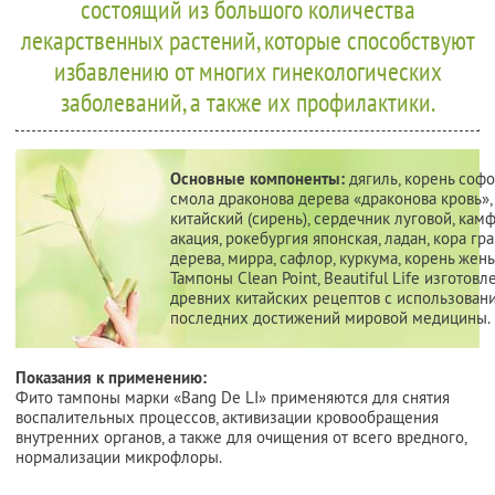
состоящий из большого количества
лекарственных растений, которые способствуют
избавлению от многих гинекологических
заболеваний, а также их профилактики.
Основные компоненты:
дягиль, корень софо
смола драконова дерева «драконова кровь»,
китайский (сирень), сердечник луговой, кам
акация, рокебургия японская, ладан, кора гр
дерева, мирра, сафлор, куркума, корень жень
Тампоны Clean Point, Beautiful Life изготов
древних китайских рецептов с использован
последних достижений мировой медицины.
Показания к применению:
Фито тампоны марки «Bang De LI» применяются для снятия
воспалительных процессов, активизации кровообращения
внутренних органов, а также для очищения от всего вредного,
нормализации микрофлоры.