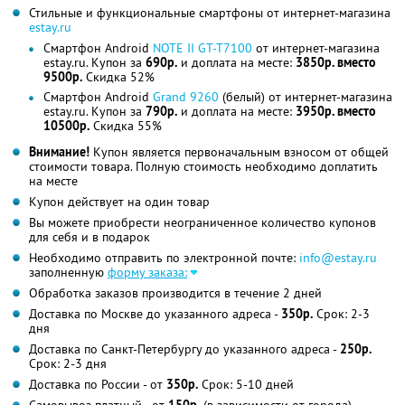
Стильные и функциональные смартфоны от интернет-магазина
estay.ru
Смартфон Android
NOTE II GT-T7100
от интернет-магазина
estay.ru. Купон за
690р.
и доплата на месте:
3850р. вместо
9500р.
Скидка 52%
Смартфон Android
Grand 9260
(белый) от интернет-магазина
estay.ru. Купон за
790р.
и доплата на месте:
3950р. вместо
10500р.
Скидка 55%
Внимание!
Купон является первоначальным взносом от общей
стоимости товара. Полную стоимость необходимо доплатить
на месте
Купон действует на один товар
Вы можете приобрести неограниченное количество купонов
для себя и в подарок
Необходимо отправить по электронной почте:
info@estay.ru
заполненную
форму заказа:
Обработка заказов производится в течение 2 дней
Доставка по Москве до указанного адреса -
350р.
Срок: 2-3
дня
Доставка по Санкт-Петербургу до указанного адреса -
250р.
Срок: 2-3 дня
Доставка по России - от
350р.
Срок: 5-10 дней
Самовывоз платный - от
150р.
(в зависимости от города)