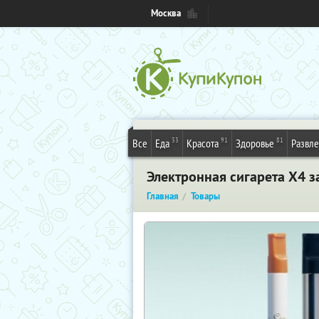
Москва
33
91
81
Все
Еда
Красота
Здоровье
Развл
Электронная сигарета Х4 
Главная
Товары