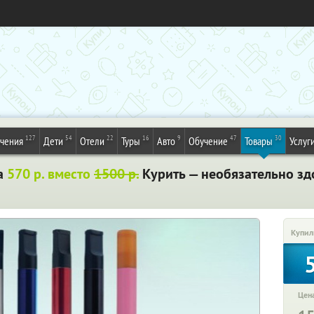
127
54
22
16
9
47
30
ечения
Дети
Отели
Туры
Авто
Обучение
Товары
Услуг
за
570 р. вместо
1500 р.
Курить — необязательно зд
Купил
Цена