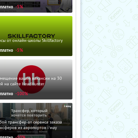
сплатно
-5%
сы от онлайн-школы Skillfactory
сплатно
-5%
змещение вашей вакансии на 30
й на сайте HeadHunter
сплатно
-100%
ой трансфер от сервиса заказа
нсферов из аэропортов i'way
сплатно
-10%