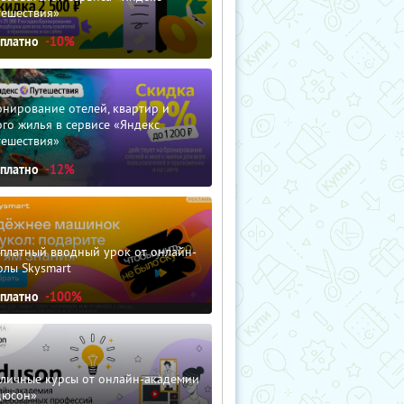
тешествия»
сплатно
-10%
нирование отелей, квартир и
го жилья в сервисе «Яндекс
тешествия»
сплатно
-12%
сплатный вводный урок от онлайн-
олы Skysmart
сплатно
-100%
зличные курсы от онлайн-академии
дюсон»