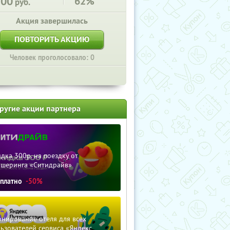
500
62%
руб.
Акция завершилась
ПОВТОРИТЬ АКЦИЮ
Человек проголосовало: 0
ругие акции партнера
дка 300р. на поездку от
ршеринга «Ситидрайв»
сплатно
-50%
нирование отеля для всех
ьзователей сервиса «Яндекс