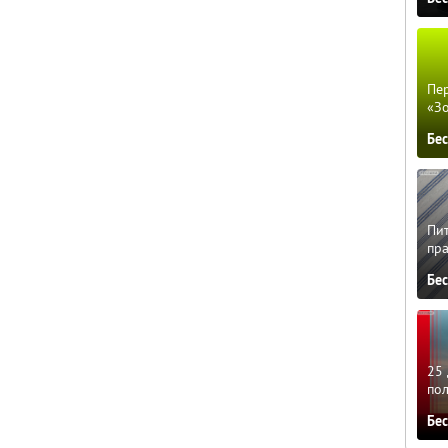
Пер
«З
Бе
Пит
пра
Бе
25 
по
Бе