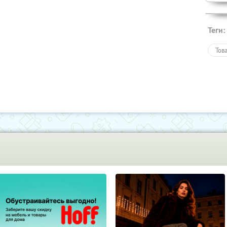
Теги:
Тов