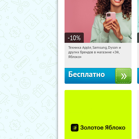
-10
%
Техника Apple, Samsung, Dyson и
10:04:56
Получи первым!
других брендов в магазине «Эй,
Багратионовская
Яблоко»
Бесплатно