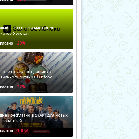
вый заказ в сети магазинов
олотое Яблоко»
сплатно
-20%
ание от сервиса доставки
вильного питания Justfood
сплатно
-27%
дней бесплатно в START для новых
льзователей
сплатно
-100%