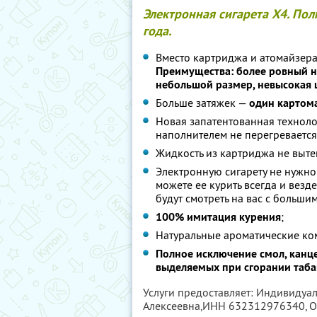
Электронная сигарета Х4. По
года.
Вместо картриджа и атомайзер
Преимущества: более ровный на
небольшой размер, невысокая 
Больше затяжек —
один картома
Новая запатентованная техноло
наполнителем не перегревается
Жидкость из картриджа не вытек
Электронную сигарету не нужно 
можете ее курить всегда и вез
будут смотреть на вас с больши
100% имитация курения
;
Натуральные ароматические ко
Полное исключение смол, канц
выделяемых при сгорании таба
Услуги предоставляет: Индивидуа
Алексеевна,
ИНН 632312976340
, 