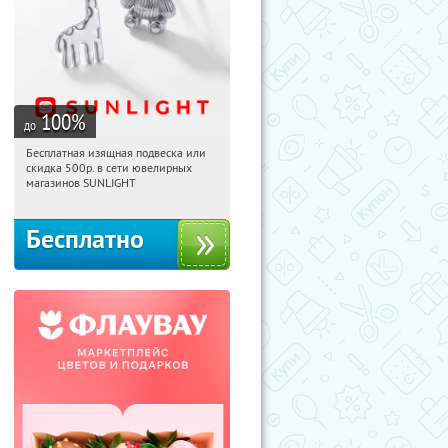
100
%
до
Бесплатная изящная подвеска или
10:04:56
Получили:
74
скидка 500р. в сети ювелирных
Россия
магазинов SUNLIGHT
Бесплатно