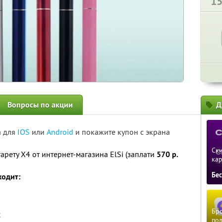
1
Вопросы по акции
Д
а для
IOS
или
Android
и покажите купон с экрана
Ски
арету Х4 от интернет-магазина ElSi (заплати
570 р.
ка
Бе
ходит:
Бро
;
пол