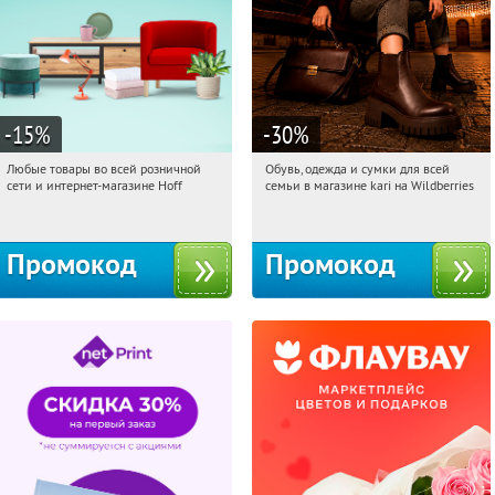
-15
%
-30
%
Любые товары во всей розничной
Обувь, одежда и сумки для всей
10:04:56
Получили:
83
10:04:56
Получили:
32
сети и интернет-магазине Hoff
семьи в магазине kari на Wildberries
Москва, 1-й Волоколамский проезд,
Россия
10с1
Промокод
Промокод