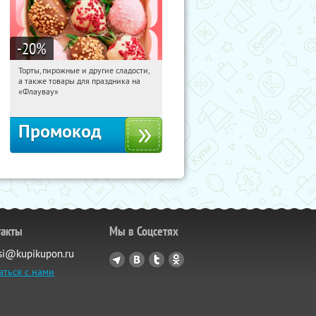
-20
%
Торты, пирожные и другие сладости,
10:04:56
Получили:
6
а также товары для праздника на
Россия
«Флаувау»
Промокод
такты
Мы в Соцсетях
si@kupikupon.ru
аться с нами