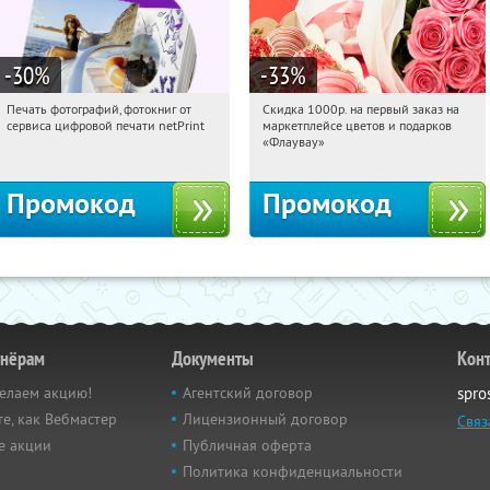
-30
%
-33
%
Печать фотографий, фотокниг от
Скидка 1000р. на первый заказ на
10:04:56
Получили:
4
10:04:56
Получили:
18
сервиса цифровой печати netPrint
маркетплейсе цветов и подарков
Россия
Россия
«Флаувау»
Промокод
Промокод
тнёрам
Документы
Кон
елаем акцию!
Агентский договор
spro
е, как Вебмастер
Лицензионный договор
Связ
е акции
Публичная оферта
Политика конфиденциальности