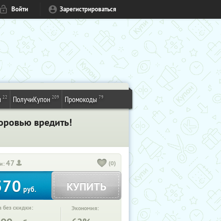
Войти
Зарегистрироваться
22
209
79
и
ПолучиКупон
Промокоды
оровью вредить!
47
(0)
и:
570
КУПИТЬ
руб.
 без скидки:
Экономия: