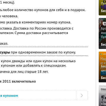
1 месяц).
Пу
ь любое количество купонов для себя и в подарок.
Бе
 человека.
имо указать в комментариях номер купона.
ставка. Доставка по России производится с
Бро
тежом. Сумма доставки рассчитывается
ино
Пу
аказ.
Бе
ссуары
при одновременном заказе по купону.
 купон дважды или один купон на несколько
 купонам или добавлять к спецскидкам.
Бе
шк
чена для лиц старше 18 лет.
Бе
ря 2011 включительно
ся купоном
Ра
«Э