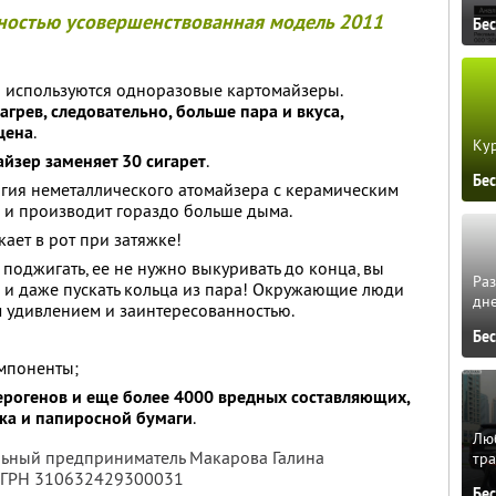
лностью усовершенствованная модель 2011
Бе
а используются одноразовые картомайзеры.
грев, следовательно, больше пара и вкуса,
цена
.
Кур
йзер заменяет 30 сигарет
.
Бе
гия неметаллического атомайзера с керамическим
 и производит гораздо больше дыма.
ает в рот при затяжке!
поджигать, ее не нужно выкуривать до конца, вы
Ра
де и даже пускать кольца из пара! Окружающие люди
дне
м удивлением и заинтересованностью.
Бе
мпоненты;
ерогенов и еще более 4000 вредных составляющих,
ка и папиросной бумаги
.
Люб
льный предприниматель Макарова Галина
тра
ОГРН 310632429300031
Бе