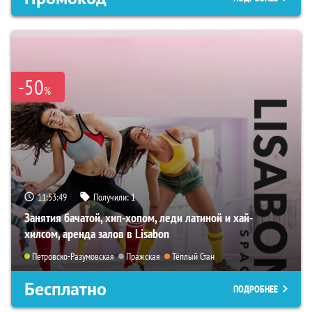
-50
%
11:53:48
Получили:
1
Занятия бачатой, хип-хопом, леди латиной и хай-
хилсом, аренда залов в Lisabon
Петровско-Разумовская
Пражская
Тёплый Стан
Бесплатно
ПОДРОБНЕЕ