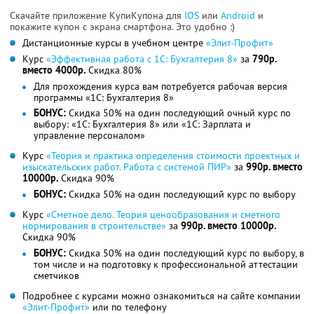
Скачайте приложение КупиКупона для
IOS
или
Android
и
покажите купон с экрана смартфона. Это удобно :)
Дистанционные курсы в учебном центре
«Элит-Профит»
Курс
«Эффективная работа с 1C: Бухгалтерия 8»
за
790р.
вместо 4000р.
Скидка 80%
Для прохождения курса вам потребуется рабочая версия
программы «1С: Бухгалтерия 8»
БОНУС:
Скидка 50% на один последующий очный курс по
выбору: «1С: Бухгалтерия 8» или «1С: Зарплата и
управление персоналом»
Курс
«Теория и практика определения стоимости проектных и
изыскательских работ. Работа с системой ПИР»
за
990р. вместо
10000р.
Скидка 90%
БОНУС:
Скидка 50% на один последующий курс по выбору
Курс
«Сметное дело. Теория ценообразования и сметного
нормирования в строительстве»
за
990р. вместо 10000р.
Скидка 90%
БОНУС:
Скидка 50% на один последующий курс по выбору, в
том числе и на подготовку к профессиональной аттестации
сметчиков
Подробнее с курсами можно ознакомиться на сайте компании
«Элит-Профит»
или по телефону