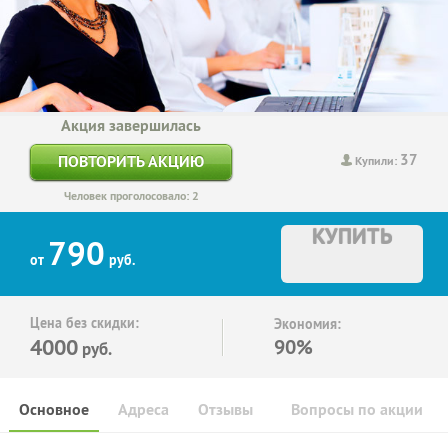
Акция завершилась
37
ПОВТОРИТЬ АКЦИЮ
Купили:
Человек проголосовало: 2
КУПИТЬ
790
от
руб.
Цена без скидки:
Экономия:
4000
90%
руб.
Основное
Адреса
Отзывы
Вопросы по акции