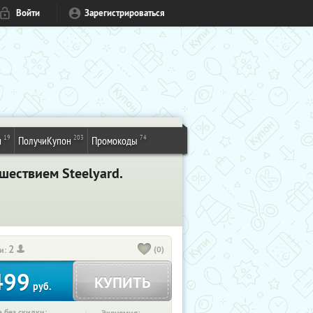
Войти
Зарегистрироваться
19
203
74
и
ПолучиКупон
Промокоды
шествием Steelyard.
2
(0)
и:
499
КУПИТЬ
руб.
 без скидки: