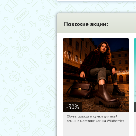
Похожие акции:
-30
%
Обувь, одежда и сумки для всей
03:14:09
Получили:
31
семьи в магазине kari на Wildberries
Россия