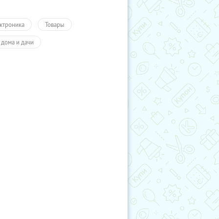
ктроника
Товары
 дома и дачи