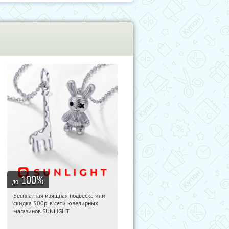
100
%
до
Бесплатная изящная подвеска или
03:14:09
Получили:
74
скидка 500р. в сети ювелирных
Россия
магазинов SUNLIGHT