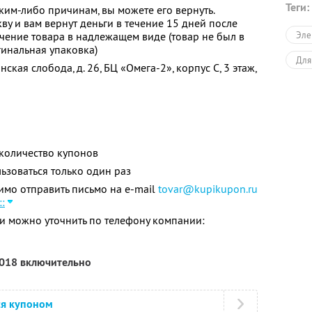
Теги:
аким-либо причинам, вы можете его вернуть.
кву и вам вернут деньги в течение 15 дней после
учение товара в надлежащем виде (товар не был в
Эле
инальная упаковка)
Для
инская слобода, д. 26, БЦ «Омега-2», корпус С, 3 этаж,
количество купонов
зоваться только один раз
мо отправить письмо на e-mail
tovar@kupikupon.ru
:
 можно уточнить по телефону компании:
2018 включительно
ся купоном