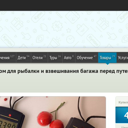
127
54
21
16
8
47
29
ечения
Дети
Отели
Туры
Авто
Обучение
Товары
Услуг
ом для рыбалки и взвешивания багажа перед путе
Купил
Цена