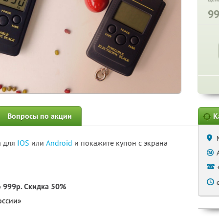
9
Вопросы по акции
К
а для
IOS
или
Android
и покажите купон с экрана
о 999р. Скидка 50%
оссии»