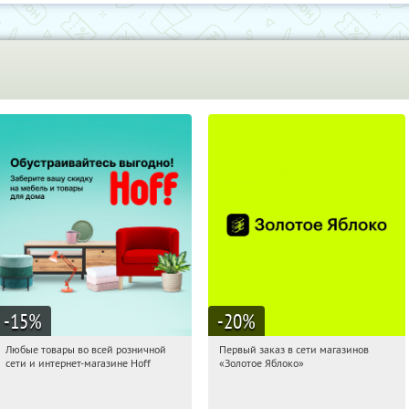
-15
%
-20
%
Любые товары во всей розничной
Первый заказ в сети магазинов
03:14:09
Получили:
83
03:14:09
Получи первым!
сети и интернет-магазине Hoff
«Золотое Яблоко»
Москва, 1-й Волоколамский проезд,
Россия
10с1