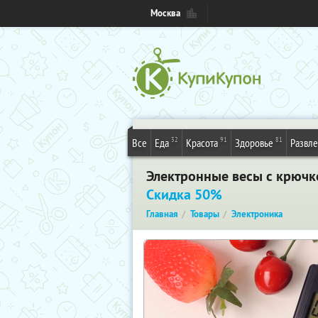
Москва
32
91
81
Все
Еда
Красота
Здоровье
Развл
Электронные весы с крючк
Скидка 50%
Главная
Товары
Электроника