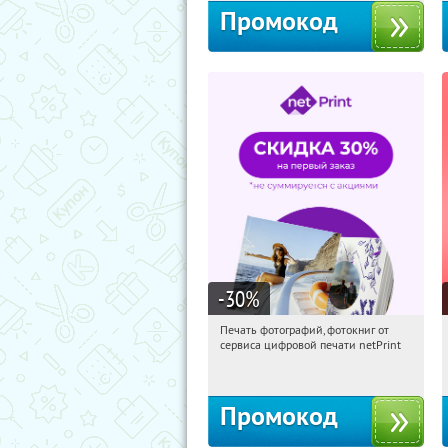
Промокод
-30
%
Печать фотографий, фотокниг от
03:14:09
Получили:
4
сервиса цифровой печати netPrint
Россия
Промокод