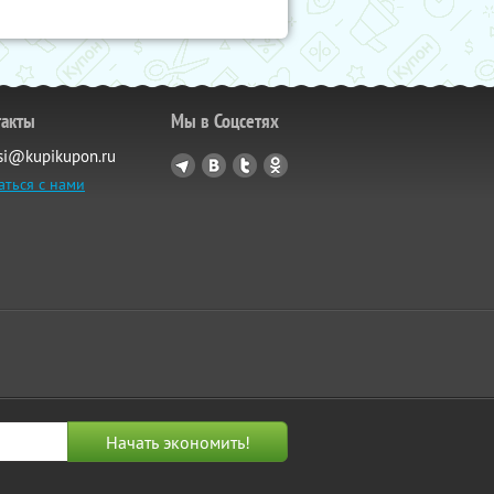
такты
Мы в Соцсетях
si@kupikupon.ru
аться с нами