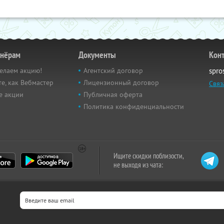
тнёрам
Документы
Кон
елаем акцию!
Агентский договор
spro
е, как Вебмастер
Лицензионный договор
Связ
е акции
Публичная оферта
Политика конфиденциальности
Ищите скидки поблизости,
не выходя из чата: