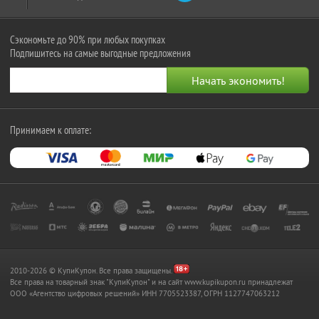
Сэкономьте до 90% при любых покупках
Подпишитесь на самые выгодные предложения
Принимаем к оплате:
2010-2026 © КупиКупон. Все права защищены.
Все права на товарный знак "КупиКупон" и на сайт www.kupikupon.ru принадлежат
OOO «Агентство цифровых решений» ИНН 7705523387, ОГРН 1127747063212