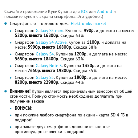
Скачайте приложение КупиКупона для
IOS
или
Android
и
покажите купон с экрана смартфона. Это удобно :)
Смартфоны от торгового дома
Elektroniks market
Смартфон
Galаxy S5 mini
. Купон за
990р.
и доплата на месте:
5200р. вместо 16800р.
Скидка 63%
Смартфон
Galaxy S4 Active
. Купон за
1100р.
и доплата на
месте:
5990р. вместо 16800р.
Скидка 58%
Смартфон
Galаxy S4
. Купон за
1200р.
и доплата на месте:
5650р. вместо 18400р.
Скидка 63%
Смартфон
Galаxy Note 3
. Купон за
1350р.
и доплата на
месте:
7650р. вместо 19800р.
Скидка 55%
Смартфон
Galаxy S5
. Купон за
1800р.
и доплата на месте:
8200р. вместо 22980р.
Скидка 44%
Внимание!
Купон является первоначальным взносом от общей
стоимости. Полную стоимость необходимо доплатить при
получении заказа
БОНУСЫ:
при покупке любого смартфона по акции - карта SD 4 ГБ в
подарок!
при заказе двух смартфонов дополнительно две
противоударные пленки в подарок!