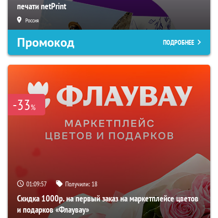
печати netPrint
Россия
Промокод
ПОДРОБНЕЕ
-33
%
01:09:56
Получили:
18
Скидка 1000р. на первый заказ на маркетплейсе цветов
и подарков «Флаувау»