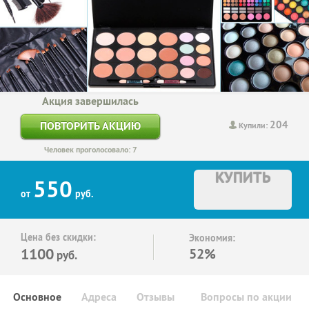
Акция завершилась
204
ПОВТОРИТЬ АКЦИЮ
Купили:
Человек проголосовало: 7
КУПИТЬ
550
от
руб.
Цена без скидки:
Экономия:
1100
52%
руб.
Основное
Адреса
Отзывы
Вопросы по акции