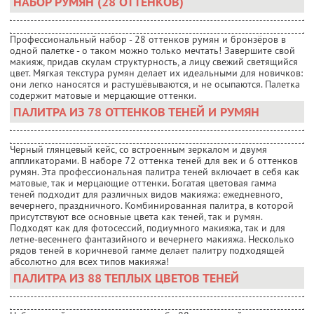
НАБОР РУМЯН (28 ОТТЕНКОВ)
Профессиональный набор - 28 оттенков румян и бронзёров в
одной палетке - о таком можно только мечтать! Завершите свой
макияж, придав скулам структурность, а лицу свежий светящийся
цвет. Мягкая текстура румян делает их идеальными для новичков:
они легко наносятся и растушёвываются, и не осыпаются. Палетка
содержит матовые и мерцающие оттенки.
ПАЛИТРА ИЗ 78 ОТТЕНКОВ ТЕНЕЙ И РУМЯН
Черный глянцевый кейс, со встроенным зеркалом и двумя
аппликаторами. В наборе 72 оттенка теней для век и 6 оттенков
румян. Эта профессиональная палитра теней включает в себя как
матовые, так и мерцающие оттенки. Богатая цветовая гамма
теней подходит для различных видов макияжа: ежедневного,
вечернего, праздничного. Комбинированная палитра, в которой
присутствуют все основные цвета как теней, так и румян.
Подходят как для фотосессий, подиумного макияжа, так и для
летне-весеннего фантазийного и вечернего макияжа. Несколько
рядов теней в коричневой гамме делает палитру подходящей
абсолютно для всех типов макияжа!
ПАЛИТРА ИЗ 88 ТЕПЛЫХ ЦВЕТОВ ТЕНЕЙ