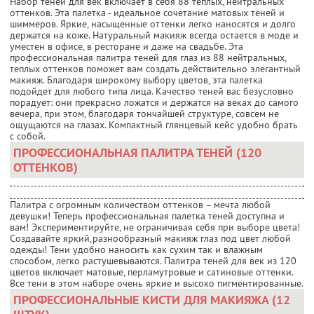
Набор теней для век включает в себя 88 теплых, нейтральных
оттенков. Эта палетка - идеальное сочетание матовых теней и
шиммеров. Яркие, насыщенные оттенки легко наносятся и долго
держатся на коже. Натуральный макияж всегда остается в моде и
уместен в офисе, в ресторане и даже на свадьбе. Эта
профессиональная палитра теней для глаз из 88 нейтральных,
теплых оттенков поможет вам создать действительно элегантный
макияж. Благодаря широкому выбору цветов, эта палетка
подойдет для любого типа лица. Качество теней вас безусловно
порадует: они прекрасно ложатся и держатся на веках до самого
вечера, при этом, благодаря тончайшей структуре, совсем не
ощущаются на глазах. Компактный глянцевый кейс удобно брать
с собой.
ПРОФЕССИОНАЛЬНАЯ ПАЛИТРА ТЕНЕЙ (120
ОТТЕНКОВ)
Палитра с огромным количеством оттенков – мечта любой
девушки! Теперь профессиональная палетка теней доступна и
вам! Экспериментируйте, не ограничивая себя при выборе цвета!
Создавайте яркий,разнообразный макияж глаз под цвет любой
одежды! Тени удобно наносить как сухим так и влажным
способом, легко растушевываются. Палитра теней для век из 120
цветов включает матовые, перламутровые и сатиновые оттенки.
Все тени в этом наборе очень яркие и высоко пигментированные.
ПРОФЕССИОНАЛЬНЫЕ КИСТИ ДЛЯ МАКИЯЖА (12