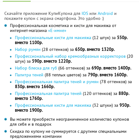
Скачайте приложение КупиКупона для
IOS
или
Android
и
покажите купон с экрана смартфона. Это удобно :)
Профессиональная косметика и кисти для макияжа от
интернет-магазина
«Е-имне»
Профессиональные кисти для макияжа
(12 штук) за
550р.
вместо 1100р.
Набор румян
(28 оттенков) за
650р. вместо 1320р.
Профессиональный набор кремообразных корректоров
(20
штук) за
590р. вместо 1220р.
Набор блеска для губ
(66 оттенков) за
690р. вместо 1400р.
Палитра теней
(88 теплых цветов) за
790р. вместо 1600р.
Профессиональная палитра теней и румян
(78 оттенков) за
830р. вместо 1660р.
Профессиональная палитра теней
(120 оттенков) за
880р.
вместо 1760р.
Профессиональные кисти для макияжа
(32 штуки) за
950р.
вместо 1900р.
Вы можете приобрести неограниченное количество купонов
для себя и в подарок
Скидка по купону не суммируется с другими специальными
предложениями компании