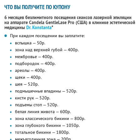
ЧТО ВЫ ПОЛУЧИТЕ ПО КУПОНУ
6 месяцев безлимитного посещения сеансов лазерной эпиляции
на аппарате Candela GentleLase Pro (США) в клинике эстетической
медицины
Dr. Konstanta
*
При каждом посещении вы заплатите:
вспышка — 50р.
зона над верхней губой — 400р.
межбровье — 400р.
подбородок — 400р.
ареолы — 400р.
щеки — 400р.
шея — 520р.
подмышечные впадины — 520р.
кисти рук — 520р.
подъемы стоп — 520р.
белая линия живота — 600р.
зона классического бикини — 800р.
зона глубокого бикини — 1050р.
тотальное бикини — 1800р.
межъягодичная зона — 200р.