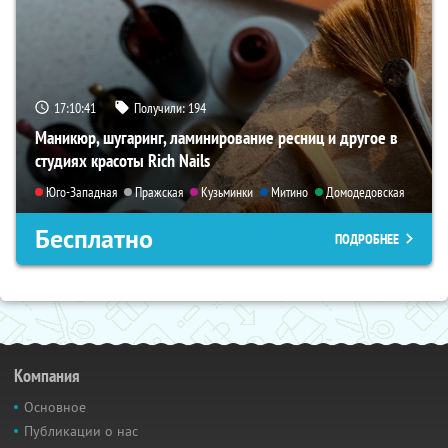
17:10:40
Получили:
194
Маникюр, шугаринг, ламинирование ресниц и другое в
студиях красоты Rich Nails
Юго-Западная
Пражская
Кузьминки
Митино
Домодедовская
Бесплатно
ПОДРОБНЕЕ
Компания
Основное
Публикации о нас