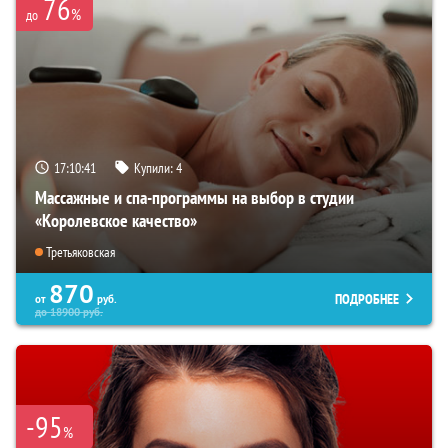
76
%
до
17:10:40
Купили:
4
Массажные и спа-программы на выбор в студии
«Королевское качество»
Третьяковская
870
ПОДРОБНЕЕ
от
руб.
до
18900
руб.
-95
%