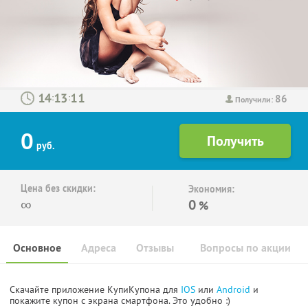
86
:
:
Получили:
0
руб.
Цена без скидки:
Экономия:
∞
0
%
Основное
Адреса
Отзывы
Вопросы по акции
Скачайте приложение КупиКупона для
IOS
или
Android
и
покажите купон с экрана смартфона. Это удобно :)