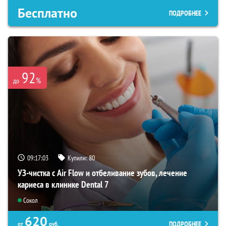
Бесплатно
ПОДРОБНЕЕ
92
%
до
09:17:02
Купили:
80
УЗ-чистка с Air Flow и отбеливание зубов, лечение
кариеса в клинике Dental 7
Сокол
620
ПОДРОБНЕЕ
от
руб.