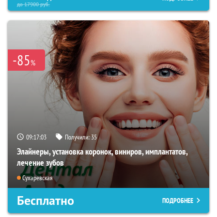
до
17900
руб.
-85
%
09:17:02
Получили:
35
Элайнеры, установка коронок, виниров, имплантатов,
лечение зубов
Сухаревская
Бесплатно
ПОДРОБНЕЕ