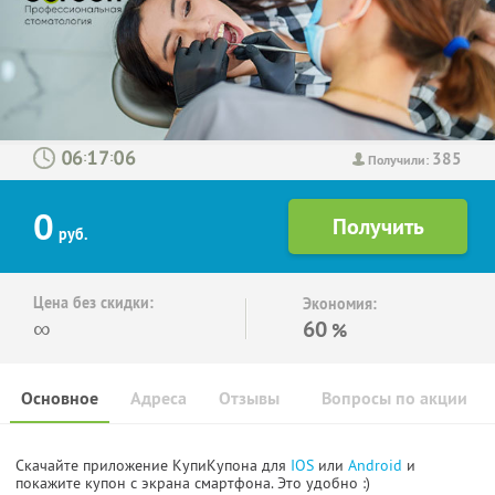
385
:
:
Получили:
0
руб.
Цена без скидки:
Экономия:
∞
60
%
Основное
Адреса
Отзывы
Вопросы по акции
Скачайте приложение КупиКупона для
IOS
или
Android
и
покажите купон с экрана смартфона. Это удобно :)