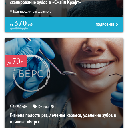
сканирование зубов в «Смайл Крафт»
Бульвар Дмитрия Донского
370
ПОДРОБНЕЕ
от
руб.
до
3900
руб.
70
%
до
09:17:02
Купили:
20
Гигиена полости рта, лечение кариеса, удаление зубов в
клинике «Берс»