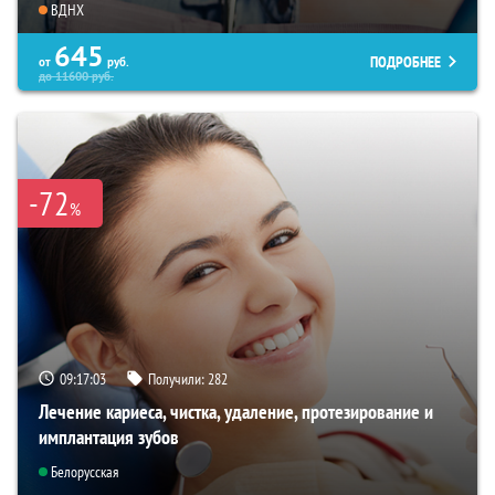
ВДНХ
645
ПОДРОБНЕЕ
от
руб.
до
11600
руб.
-72
%
09:17:02
Получили:
282
Лечение кариеса, чистка, удаление, протезирование и
имплантация зубов
Белорусская