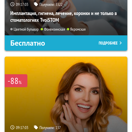
09:17:02
Получили:
3322
Имплантация, гигиена, лечение, коронки и не только в
стоматологиях TvoiSTOM
Цветной бульвар
Фонвизинская
Яхромская
Бесплатно
ПОДРОБНЕЕ
-88
%
09:17:02
Получили:
137