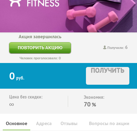
Акция завершилась
6
ПОВТОРИТЬ АКЦИЮ
Получили:
Человек проголосовало: 0
ПОЛУЧИТЬ
0
руб.
Цена без скидки:
Экономия:
∞
70
%
Основное
Адреса
Отзывы
Вопросы по акции