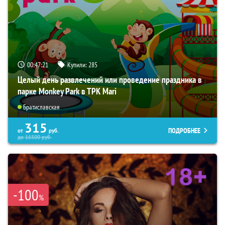
00:47:19
Купили:
285
Целый день развлечений или проведение праздника в
парке Monkey Park в ТРК Mari
Братиславская
315
ПОДРОБНЕЕ
от
руб.
до
16500
руб.
-100
%