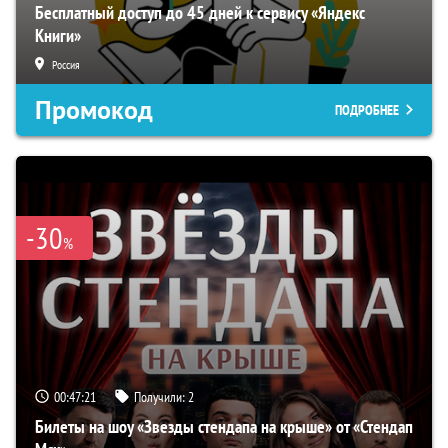
Бесплатный доступ до 45 дней к сервису «Яндекс
Книги»
Россия
Промокод
ПОДРОБНЕЕ
-30
%
00:47:19
Получили:
2
Билеты на шоу «Звезды стендапа на крыше» от «Стендап