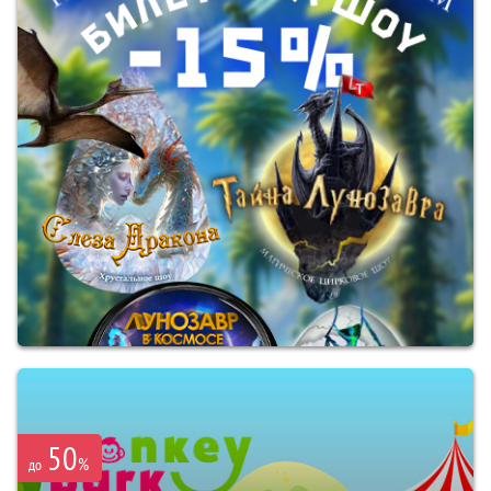
50
%
до