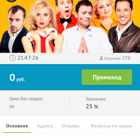
278
:
:
Получили:
0
руб.
Цена без скидки:
Экономия:
∞
25
%
Основное
Адреса
Отзывы
Вопросы по акции