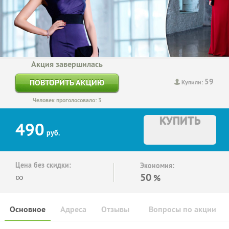
Акция завершилась
59
ПОВТОРИТЬ АКЦИЮ
Купили:
Человек проголосовало: 3
КУПИТЬ
490
руб.
Цена без скидки:
Экономия:
∞
50
%
Основное
Адреса
Отзывы
Вопросы по акции