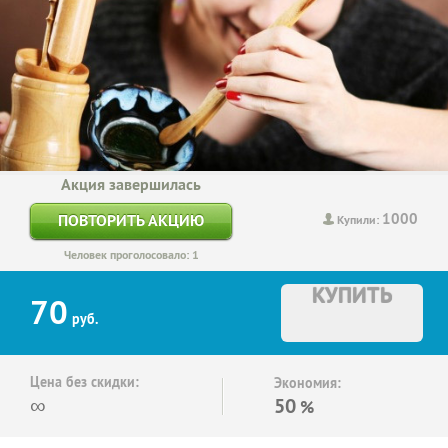
Акция завершилась
1000
ПОВТОРИТЬ АКЦИЮ
Купили:
Человек проголосовало: 1
КУПИТЬ
70
руб.
Цена без скидки:
Экономия:
∞
50
%