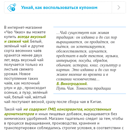
Узнай, как воспользоваться купоном
В интернет-магазине
«Чао Чжао» вы можете
…Чай существует как живая
купить
всегда вкусный
традиция: он издавна и до сих пор
и свежий чай
. Белый,
выращивается, он продаётся, он
зелёный чай и другие
пьётся, он эстетизируется,
сорта весенних чаёв
обожествляется, изучается,
хранятся менее двух
предстает в виде текстов, музыки,
лет, ведь вкусный чай
интерьеров, посуды, обрядов,
получается только из
обычаев, истории, книг, скульптур и
листьев свежего
картин. Это издавна и до сих пор
урожая. Новое
живое явление во времени и в
поступление таких
сознании человечества…
чаёв, как молочный
Б. Виногродский.
улун и др., происходит
Путь Чая. Тонкости традиции
осенью, а пуэр, зелёный
чай, белый чай, жёлтый
чай поступают весной, сразу после сбора чая в Китае.
Такой чай
не содержит ГМО, консервантов, искусственных
ароматизаторов
и иных пищевых добавок, выращивается без
химических удобрений. Магазин тщательно следит за тем, чтобы
в процессе выращивания, производства, хранения и
транспортировки соблюдались строгие условия, в соответствии с