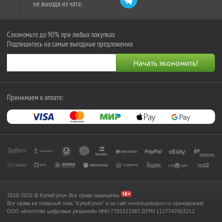
не выходя из чата:
Сэкономьте до 90% при любых покупках
Подпишитесь на самые выгодные предложения
Принимаем к оплате:
2010-2026 © КупиКупон. Все права защищены.
Все права на товарный знак "КупиКупон" и на сайт www.kupikupon.ru принадлежат
OOO «Агентство цифровых решений» ИНН 7705523387, ОГРН 1127747063212