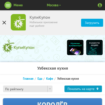
Меню
Москва
КупиКупон
Мобильное приложение
Загрузить
ещё удобнее
Узбекская кухня
Главная
Еда
Кафе
Узбекская кухня
Показать на карте
По рейтингу