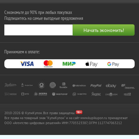
Сэкономьте до 90% при любых покупках
Подпишитесь на самые выгодные предложения
Принимаем к оплате:
2010-2026 © КупиКупон. Все права защищены.
Все права на товарный знак "КупиКупон" и на сайт www.kupikupon.ru принадлежат
OOO «Агентство цифровых решений» ИНН 7705523387, ОГРН 1127747063212