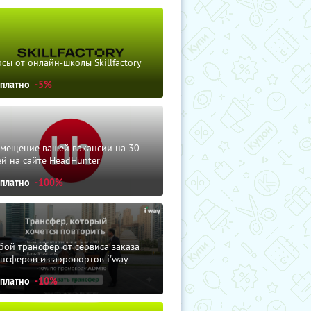
сы от онлайн-школы Skillfactory
сплатно
-5%
змещение вашей вакансии на 30
й на сайте HeadHunter
сплатно
-100%
ой трансфер от сервиса заказа
нсферов из аэропортов i'way
сплатно
-10%