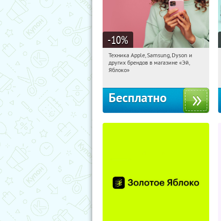
-10
%
Техника Apple, Samsung, Dyson и
10:41:34
Получи первым!
других брендов в магазине «Эй,
Багратионовская
Яблоко»
Бесплатно