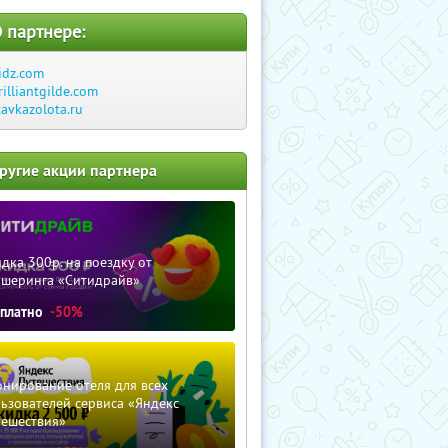
 партнере:
idz.com
rilliantgilde.com
tavkazolota.ru
ругие акции партнера
дка 300р. на поездку от
ршеринга «Ситидрайв»
сплатно
-50%
нирование отеля для всех
ьзователей сервиса «Яндекс
тешествия»