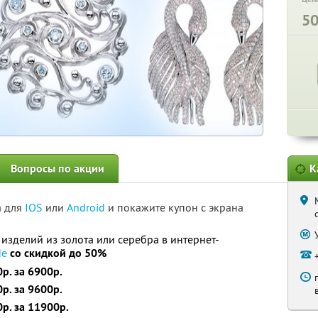
5
Вопросы по акции
К
а для
IOS
или
Android
и покажите купон с экрана
изделий из золота или серебра в интернет-
de
со скидкой до 50%
р. за 6900р.
р. за 9600р.
р. за 11900р.