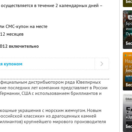
Бе
 осуществляется в течение 2 календарных дней –
Бро
ли СМС-купон на месте
ино
 12 месяцев
Пу
Бе
2012 включительно
ся купоном
Бе
шк
официальным дистрибьютором ряда Ювелирных
Бе
ие последних лет компания представляет в России
 Германии, США с использованием бриллиантов и
скошные украшения с морским жемчугом. Новым
Ра
российской классики» из драгоценных камней
«Э
бриллиантов) крупнейшего мирового производителя
Бе