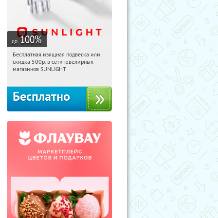
100
%
до
Бесплатная изящная подвеска или
10:41:34
Получили:
74
скидка 500р. в сети ювелирных
Россия
магазинов SUNLIGHT
Бесплатно