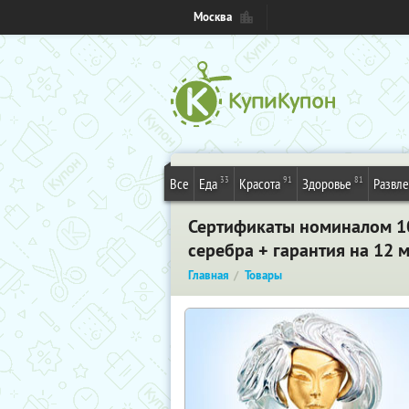
Москва
33
91
81
Все
Еда
Красота
Здоровье
Развл
Сертификаты номиналом 10,
серебра + гарантия на 12 м
Главная
Товары