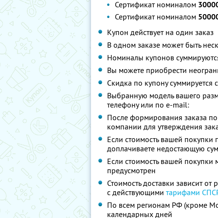
Сертификат номиналом
30000
Сертификат номиналом
50000
Купон действует на один заказ
В одном заказе может быть нес
Номиналы купонов суммируютс
Вы можете приобрести неограни
Скидка по купону суммируется
Выбранную модель вашего разм
телефону или по e-mail:
После формирования заказа по 
компании для утверждения зак
Если стоимость вашей покупки 
доплачиваете недостающую су
Если стоимость вашей покупки 
предусмотрен
Стоимость доставки зависит от 
с действующими
тарифами СПС
По всем регионам РФ (кроме Мо
календарных дней