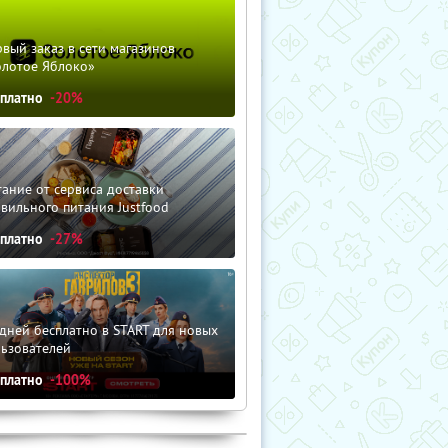
вый заказ в сети магазинов
олотое Яблоко»
сплатно
-20%
ание от сервиса доставки
вильного питания Justfood
сплатно
-27%
дней бесплатно в START для новых
льзователей
сплатно
-100%