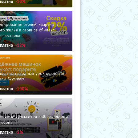
сплатно
-10%
нирование отелей, квартир и
го жилья в сервисе «Яндекс
тешествия»
сплатно
-12%
сплатный вводный урок от онлайн-
олы Skysmart
сплатно
-100%
зличные курсы от онлайн-академии
дюсон»
сплатно
-5%