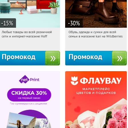
-15
%
-30
%
Любые товары во всей розничной
Обувь, одежда и сумки для всей
10:41:34
Получили:
83
10:41:34
Получили:
32
сети и интернет-магазине Hoff
семьи в магазине kari на Wildberries
Москва, 1-й Волоколамский проезд,
Россия
10с1
Промокод
Промокод