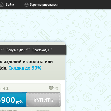
Войти
Зарегистрироваться
22
209
79
и
ПолучиКупон
Промокоды
х изделий из золота или
lde.
Скидка до 50%
4
(0)
и:
6900
КУПИТЬ
руб.
 без скидки: