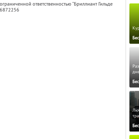
 ограниченной ответственностью “Бриллиант Гильде
46872256
Кур
Бе
Ра
дне
Бе
Люб
тра
Бе