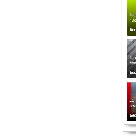
Пер
«З
Бе
Пит
пра
Бе
25 
по
Бе