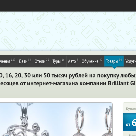
127
54
22
16
9
47
30
ечения
Дети
Отели
Туры
Авто
Обучение
Товары
Услуг
 16, 20, 30 или 50 тысяч рублей на покупку любы
есяцев от интернет-магазина компании Brilliant Gi
Купил
от
Цена