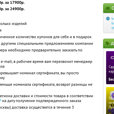
р. за 17900р.
О
р. за 24900р.
b
колько изделий
b
s
я
ченное количество купонов для себя и в подарок
 с другими специальными предложениями компании
Д
ера необходимо предварительно заказать по
e-mail, в рабочее время вам перезвонит менеджер
аза
Ски
ка
превышает номинал сертификата, вы просто
мму
Бе
меньше номинала сертификата, возврат разницы не
региона доставки и стоимости товара в соответствии
Бро
Р
на дату получения подтвержденного заказа
пол
сквы) доставка осуществятся в течение 3
Пу