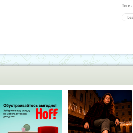
Теги:
Тов