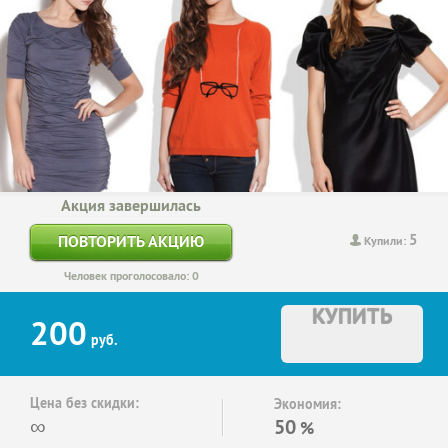
Акция завершилась
5
ПОВТОРИТЬ АКЦИЮ
Купили:
Человек проголосовало: 0
КУПИТЬ
200
руб.
Цена без скидки:
Экономия:
∞
50
%