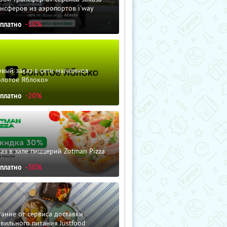
нсферов из аэропортов i'way
сплатно
-10%
вый заказ в сети магазинов
олотое Яблоко»
сплатно
-20%
аз в зале пиццерий Zotman Pizza
сплатно
-30%
ание от сервиса доставки
вильного питания Justfood