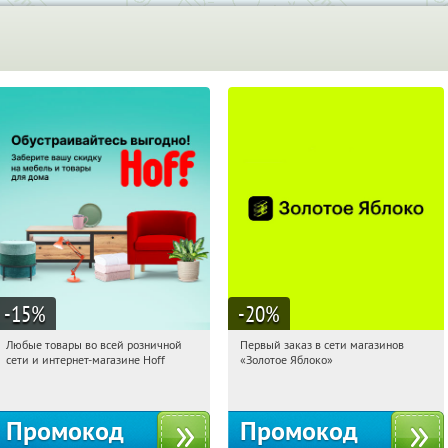
-15
%
-20
%
Любые товары во всей розничной
Первый заказ в сети магазинов
14:30:37
Получили:
83
14:30:37
Получи первым!
сети и интернет-магазине Hoff
«Золотое Яблоко»
Москва, 1-й Волоколамский проезд,
Россия
10с1
Промокод
Промокод