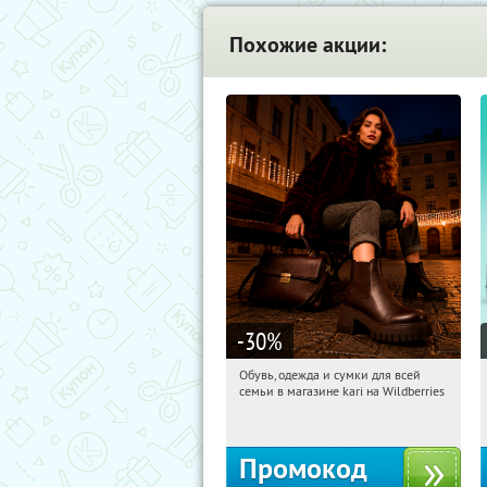
Похожие акции:
-30
%
Обувь, одежда и сумки для всей
14:30:37
Получили:
1
семьи в магазине kari на Wildberries
Россия
Промокод