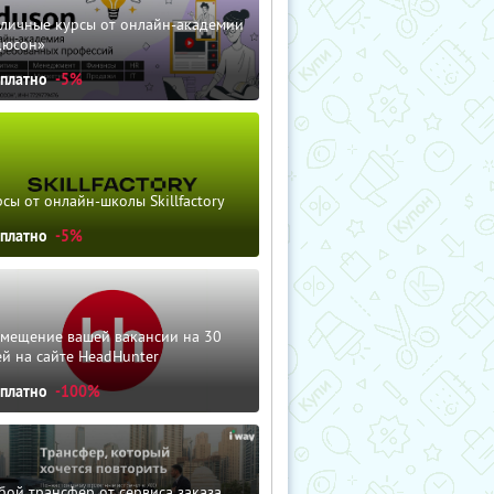
зличные курсы от онлайн-академии
дюсон»
сплатно
-5%
сы от онлайн-школы Skillfactory
сплатно
-5%
змещение вашей вакансии на 30
й на сайте HeadHunter
сплатно
-100%
ой трансфер от сервиса заказа