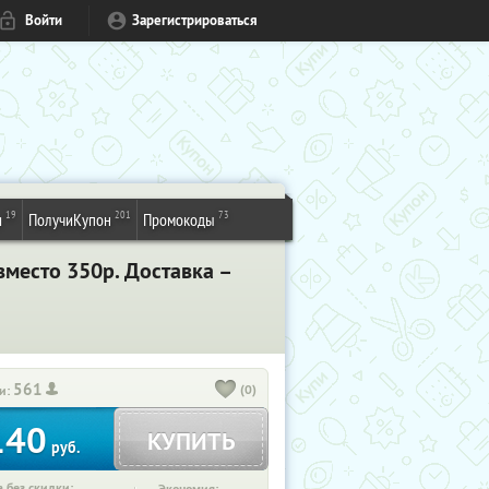
Войти
Зарегистрироваться
19
201
73
и
ПолучиКупон
Промокоды
вместо 350р. Доставка –
561
(0)
и:
140
КУПИТЬ
руб.
 без скидки: