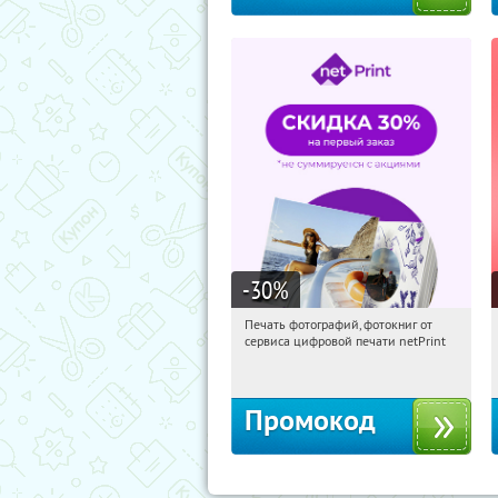
-30
%
Печать фотографий, фотокниг от
14:30:37
Получили:
4
сервиса цифровой печати netPrint
Россия
Промокод