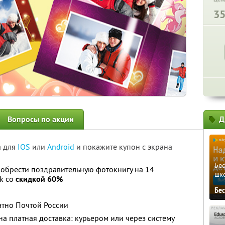
3
Вопросы по акции
Д
а для
IOS
или
Android
и покажите купон с экрана
Бе
иобрести поздравительную фотокнигу на 14
шк
k со
скидкой 60%
Бе
атно Почтой России
на платная доставка: курьером или через систему