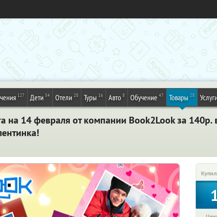
127
54
20
16
8
47
28
ечения
Дети
Отели
Туры
Авто
Обучение
Товары
Услуг
 на 14 февраля от компании Book2Look за 140р. 
лентинка!
Купил
Цена