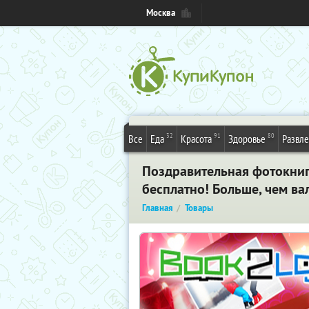
Москва
32
91
80
Все
Еда
Красота
Здоровье
Развл
Поздравительная фотокнига
бесплатно! Больше, чем ва
Главная
Товары