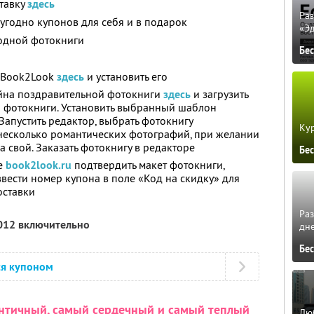
тавку
здесь
Ра
угодно купонов для себя и в подарок
«Э
 одной фотокниги
Бе
г Book2Look
здесь
и установить его
йна поздравительной фотокниги
здесь
и загрузить
й фотокниги. Установить выбранный шаблон
Запустить редактор, выбрать фотокнигу
Кур
е несколько романтических фотографий, при желании
а свой. Заказать фотокнигу в редакторе
Бе
те
book2look.ru
подтвердить макет фотокниги,
ввести номер купона в поле «Код на скидку» для
оставки
Ра
2012 включительно
дне
Бе
ся купоном
нтичный, самый сердечный и самый теплый
Люб