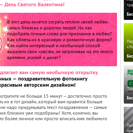
— День Святого Валентина!
тра
Бе
В этот день хочется согреть теплом своей любви
самых близких и дорогих людей. Но как
подобрать точные слова для признания в любви?
Как облечь их в красивую и романтичную форму?
Пер
Как найти интересный и необычный способ
«З
выразить свои чувства, не затрачивая на это много
Бе
времени, усилий и денег?
длагает вам самую необычную открытку
енных — поздравительную фотокнигу
с красивым авторским дизайном!
Зак
отратите не больше 15 минут — достаточно просто
Бе
ть их в тот дизайн, который вам нравится больше
е не надо придумывать текст поздравления — самые
их близких уже подобраны! Хотя, конечно, вы
о-то более личное или просто вписать имя любимого
Пит
пра