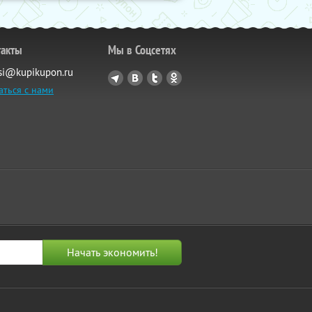
такты
Мы в Соцсетях
si@kupikupon.ru
аться с нами