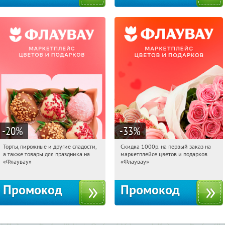
-20
%
-33
%
Торты, пирожные и другие сладости,
Скидка 1000р. на первый заказ на
14:30:37
Получили:
6
14:30:37
Получили:
18
а также товары для праздника на
маркетплейсе цветов и подарков
Россия
Россия
«Флаувау»
«Флаувау»
Промокод
Промокод