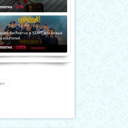
сплатно
-27%
дней бесплатно в START для новых
льзователей
сплатно
-100%
ары