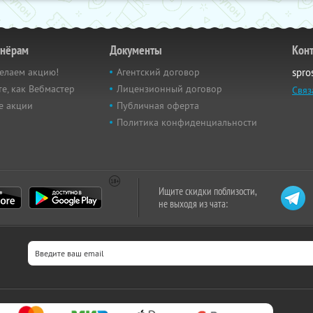
тнёрам
Документы
Кон
елаем акцию!
Агентский договор
spro
е, как Вебмастер
Лицензионный договор
Связ
е акции
Публичная оферта
Политика конфиденциальности
Ищите скидки поблизости,
не выходя из чата: