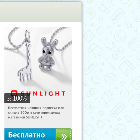
100
%
до
Бесплатная изящная подвеска или
14:30:37
Получили:
73
скидка 500р. в сети ювелирных
Россия
магазинов SUNLIGHT
Бесплатно