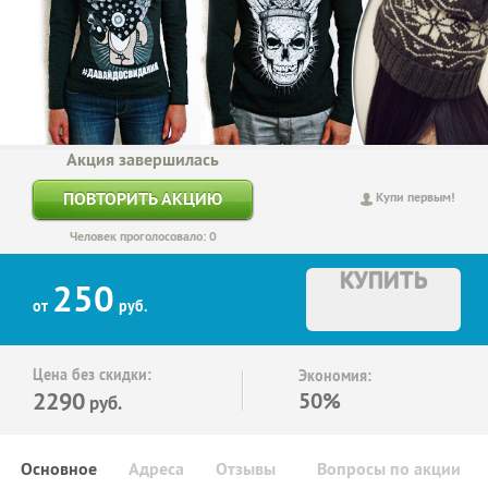
Акция завершилась
ПОВТОРИТЬ АКЦИЮ
Купи первым!
Человек проголосовало: 0
КУПИТЬ
250
от
руб.
Цена без скидки:
Экономия:
2290
50%
руб.
Основное
Адреса
Отзывы
Вопросы по акции