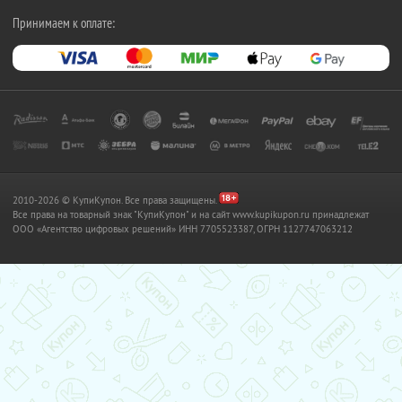
Принимаем к оплате:
2010-2026 © КупиКупон. Все права защищены.
Все права на товарный знак "КупиКупон" и на сайт www.kupikupon.ru принадлежат
OOO «Агентство цифровых решений» ИНН 7705523387, ОГРН 1127747063212