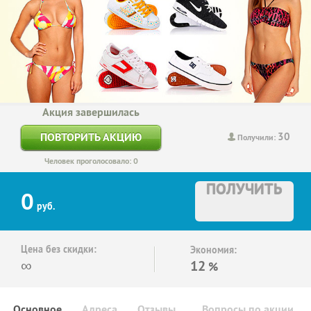
Акция завершилась
30
ПОВТОРИТЬ АКЦИЮ
Получили:
Человек проголосовало: 0
ПОЛУЧИТЬ
0
руб.
Цена без скидки:
Экономия:
∞
12
%
Основное
Адреса
Отзывы
Вопросы по акции