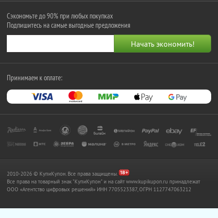
Сэкономьте до 90% при любых покупках
Подпишитесь на самые выгодные предложения
Принимаем к оплате:
2010-2026 © КупиКупон. Все права защищены.
Все права на товарный знак "КупиКупон" и на сайт www.kupikupon.ru принадлежат
OOO «Агентство цифровых решений» ИНН 7705523387, ОГРН 1127747063212