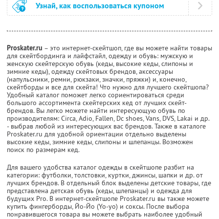
Узнай, как воспользоваться купоном
Proskater.ru
– это интернет-скейтшоп, где вы можете найти товары
для скейтбординга и лайфстайл, одежду и обувь: мужскую и
женскую скейтерскую обувь (кеды, высокие кеды, слипоны и
зимние кеды), одежду скейтовых брендов, аксессуары
(напульсники, ремни, рюкзаки, значки, пряжки) и, конечно,
скейтборды и все для скейта! Что нужно для лучшего скейтшопа?
Удобный каталог поможет легко сориентироваться среди
большого ассортимента скейтерских кед от лучших скейт-
брендов. Вы легко можете найти интересующую обувь по
производителям: Circa, Adio, Fallen, Dc shoes, Vans, DVS, Lakai и др.
- выбрав любой из интересующих вас брендов. Также в каталоге
Proskater.ru для удобной ориентации отдельно выделены
высокие кеды, зимние кеды, слипоны и шлепанцы. Возможен
поиск по размерам кед.
Для вашего удобства каталог одежды в скейтшопе разбит на
категории: футболки, толстовки, куртки, джинсы, шапки и др. от
лучших брендов. В отдельный блок выделены детские товары, где
представлена детская обувь (кеды, шлепанцы) и одежда для
будущих Pro. В интернет-скейтшопе Proskater.ru вы также можете
купить фингерборды, Йо-Йо (Yo-yo) и соксы. После выбора
понравившегося товара вы можете выбрать наиболее удобный