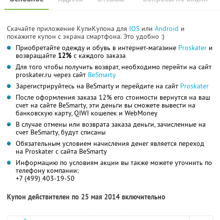
Скачайте приложение КупиКупона для
IOS
или
Android
и
покажите купон с экрана смартфона. Это удобно :)
Приобретайте одежду и обувь в интернет-магазине
Proskater
и
возвращайте
12%
с каждого заказа
Для того чтобы получить возврат, необходимо перейти на сайт
proskater.ru через сайт
BeSmarty
Зарегистрируйтесь на BeSmarty и перейдите на сайт
Proskater
После оформления заказа 12% его стоимости вернутся на ваш
счет на сайте BeSmarty, эти деньги вы сможете вывести на
банковскую карту, QIWI кошелек и WebMoney
В случае отмены или возврата заказа деньги, зачисленные на
счет BeSmarty, будут списаны
Обязательным условием начисления денег является переход
на Proskater с сайта BeSmarty
Информацию по условиям акции вы также можете уточнить по
телефону компании:
+7 (499) 403-19-50
Купон действителен по 25 мая 2014 включительно