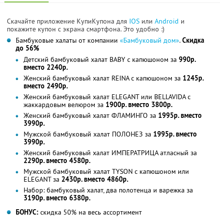
Скачайте приложение КупиКупона для
IOS
или
Android
и
покажите купон с экрана смартфона. Это удобно :)
Бамбуковые халаты от компании
«Бамбуковый дом»
.
Скидка
до 56%
Детский бамбуковый халат BABY с капюшоном за
990р.
вместо 2240р.
Женский бамбуковый халат REINA с капюшоном за
1245р.
вместо 2490р.
Женский бамбуковый халат ELEGANT или BELLAVIDA с
жаккардовым велюром за
1900р. вместо 3800р.
Женский бамбуковый халат ФЛАМИНГО за
1995р. вместо
3990р.
Мужской бамбуковый халат ПОЛОНЕЗ за
1995р. вместо
3990р.
Женский бамбуковый халат ИМПЕРАТРИЦА атласный за
2290р. вместо 4580р.
Мужской бамбуковый халат TYSON с капюшоном или
ELEGANT за
2430р. вместо 4860р.
Набор: бамбуковый халат, два полотенца и варежка за
3190р. вместо 6380р.
БОНУС:
скидка 50% на весь ассортимент