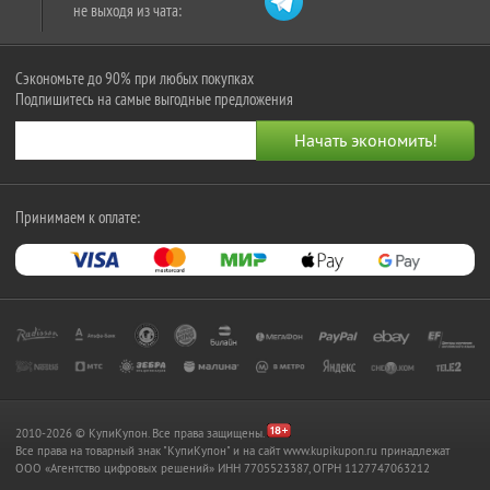
не выходя из чата:
Сэкономьте до 90% при любых покупках
Подпишитесь на самые выгодные предложения
Принимаем к оплате:
2010-2026 © КупиКупон. Все права защищены.
Все права на товарный знак "КупиКупон" и на сайт www.kupikupon.ru принадлежат
OOO «Агентство цифровых решений» ИНН 7705523387, ОГРН 1127747063212