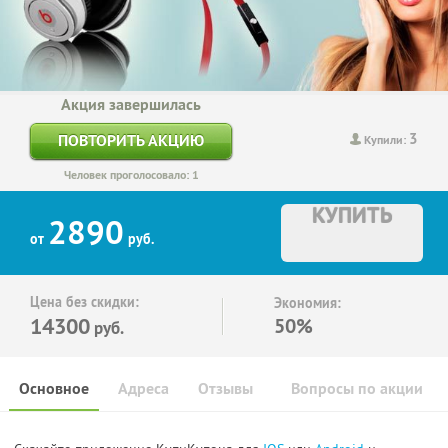
Акция завершилась
3
ПОВТОРИТЬ АКЦИЮ
Купили:
Человек проголосовало: 1
КУПИТЬ
2890
от
руб.
Цена без скидки:
Экономия:
14300
50%
руб.
Основное
Адреса
Отзывы
Вопросы по акции