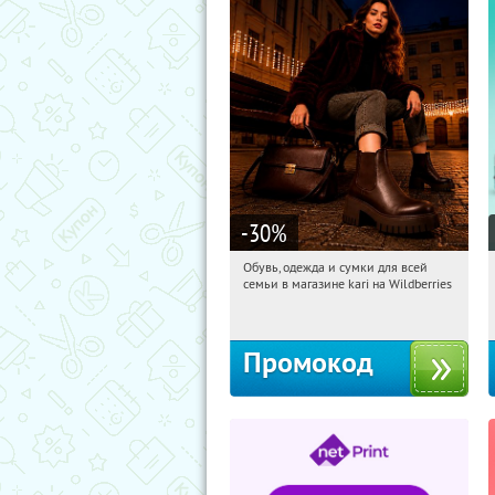
-30
%
Обувь, одежда и сумки для всей
17:14:01
Получили:
30
семьи в магазине kari на Wildberries
Россия
Промокод