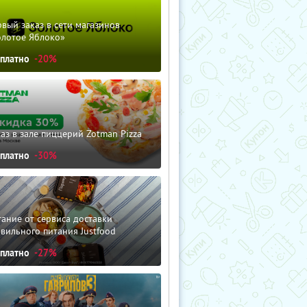
вый заказ в сети магазинов
олотое Яблоко»
сплатно
-20%
аз в зале пиццерий Zotman Pizza
сплатно
-30%
ание от сервиса доставки
вильного питания Justfood
сплатно
-27%