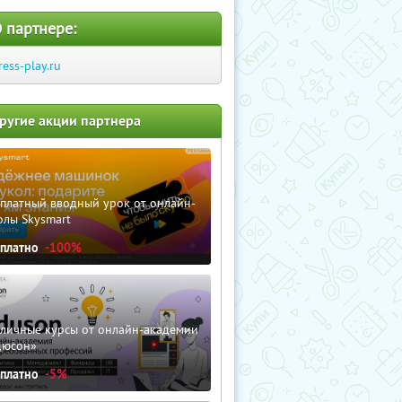
 партнере:
ress-play.ru
ругие акции партнера
сплатный вводный урок от онлайн-
олы Skysmart
сплатно
-100%
зличные курсы от онлайн-академии
дюсон»
сплатно
-5%