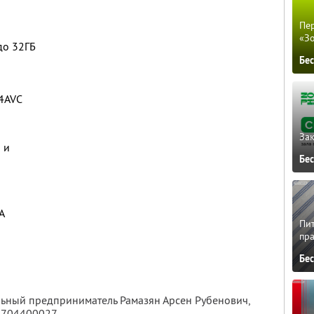
Пер
«З
до 32ГБ
Бе
4AVC
Зак
 и
Бе
A
Пит
пра
Бе
льный предприниматель Рамазян Арсен Рубенович,
4704400027