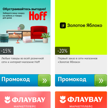
-15
%
-20
%
Любые товары во всей розничной
Первый заказ в сети магазинов
17:14:01
Получили:
83
17:14:01
Получи первым!
сети и интернет-магазине Hoff
«Золотое Яблоко»
Москва, 1-й Волоколамский проезд,
Россия
10с1
Промокод
Промокод