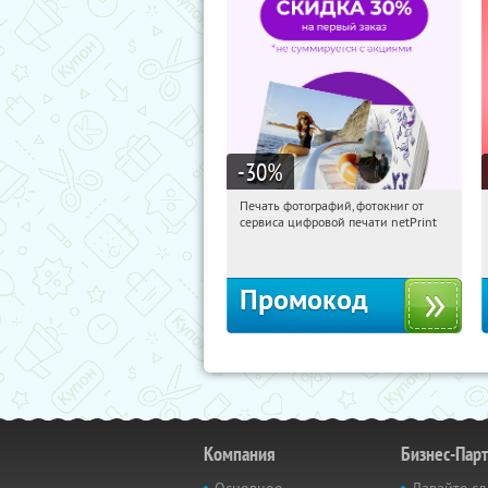
-30
%
Печать фотографий, фотокниг от
17:14:01
Получили:
4
сервиса цифровой печати netPrint
Россия
Промокод
Компания
Бизнес-Пар
Основное
Давайте сд