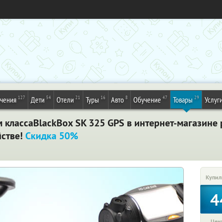
127
54
21
16
8
47
29
ечения
Дети
Отели
Туры
Авто
Обучение
Товары
Услуг
классаBlackBox SK 325 GPS в интернет-магазине p
йстве!
Скидка 50%
Купил
4
Цена