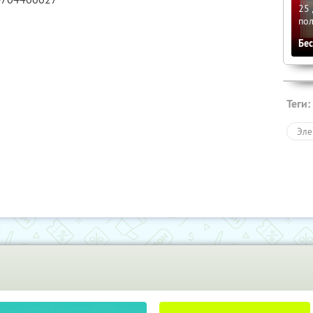
25 
по
Бе
Теги:
Эле