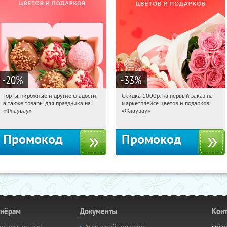
-20
%
-33
%
Торты, пирожные и другие сладости,
Скидка 1000р. на первый заказ на
17:14:01
Получили:
6
17:14:01
Получили:
18
а также товары для праздника на
маркетплейсе цветов и подарков
Россия
Россия
«Флаувау»
«Флаувау»
Промокод
Промокод
тнёрам
Документы
Кон
елаем акцию!
Агентский договор