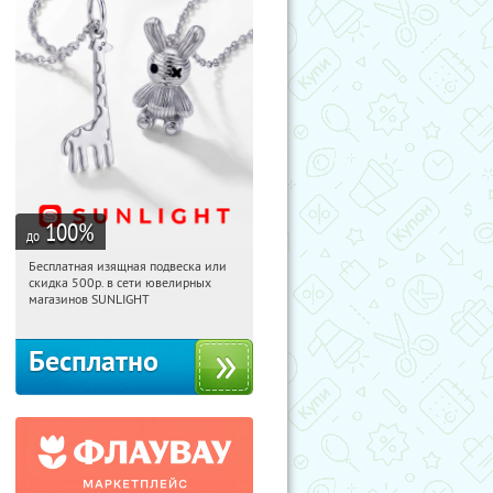
100
%
до
Бесплатная изящная подвеска или
17:14:01
Получили:
73
скидка 500р. в сети ювелирных
Россия
магазинов SUNLIGHT
Бесплатно