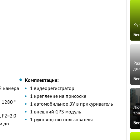
Кур
Бе
Ра
дне
Бе
Комплектация:
 2 камера
1 видеорегистратор
1 крепление на присоске
 1280 *
1 автомобильное ЗУ в прикуриватель
Люб
1 внешний GPS модуль
тра
, F2=2.0
1 руководство пользователя
Бе
м до