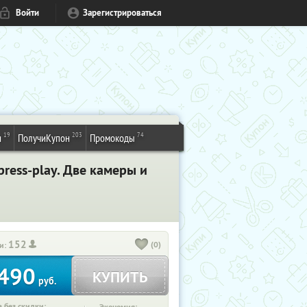
Войти
Зарегистрироваться
19
203
74
и
ПолучиКупон
Промокоды
ress-play. Две камеры и
152
(0)
и:
490
КУПИТЬ
руб.
 без скидки: