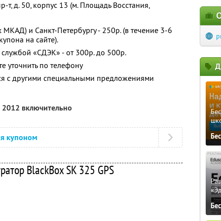
-т, д. 50, корпус 13 (м. Площадь Восстания,
О
 МКАД) и Санкт-Петербургу - 250р. (в течение 3-6
p
упона на сайте).
службой «СДЭК» - от 300р. до 500р.
е уточнить по телефону
Д
тся с другими специальными предложениями
а 2012 включительно
Бе
шк
Бе
ся купоном
ратор BlackBox SK 325 GPS
Ра
«Э
Бе