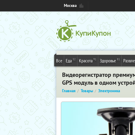
Москва
32
91
81
Все
Еда
Красота
Здоровье
Развл
Видеорегистратор премиум 
GPS модуль в одном устро
Главная
Товары
Электроника