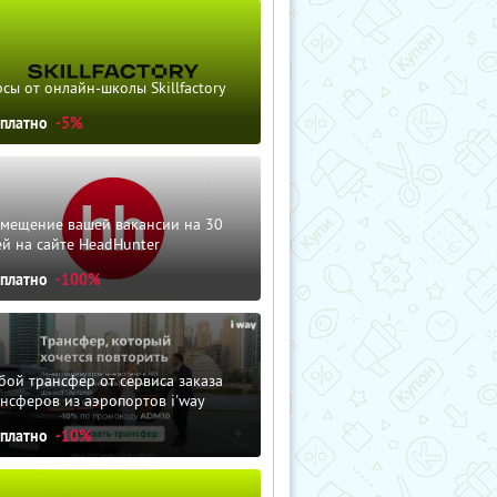
сы от онлайн-школы Skillfactory
сплатно
-5%
змещение вашей вакансии на 30
й на сайте HeadHunter
сплатно
-100%
ой трансфер от сервиса заказа
нсферов из аэропортов i'way
сплатно
-10%