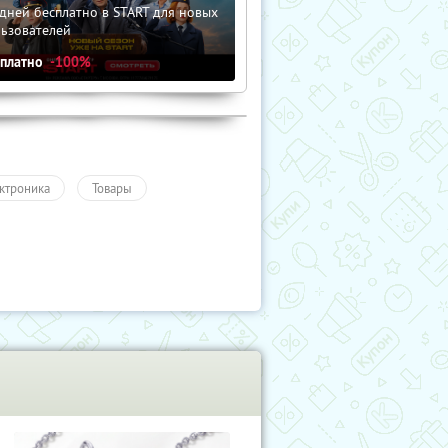
дней бесплатно в START для новых
льзователей
сплатно
-100%
ктроника
Товары