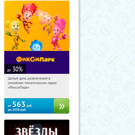
30
%
до
Целый день развлечений в
18:07:39
Купили:
256
семейном тематическом парке
Лубянка
«ФиксиПарк»
563
от
руб.
до
2990
руб.