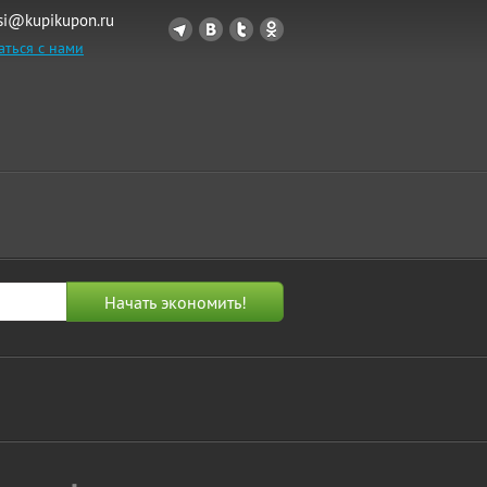
si@kupikupon.ru
аться с нами