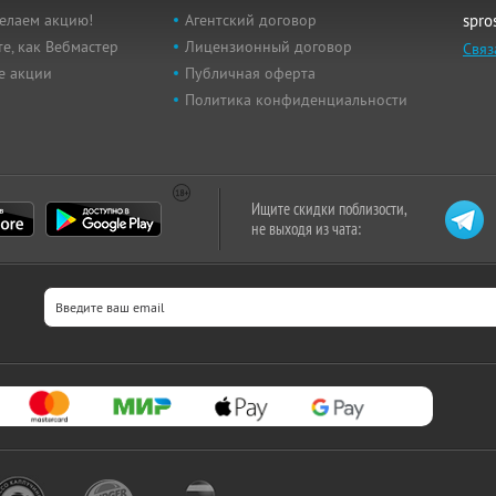
елаем акцию!
Агентский договор
spro
е, как Вебмастер
Лицензионный договор
Связ
е акции
Публичная оферта
Политика конфиденциальности
Ищите скидки поблизости,
не выходя из чата: