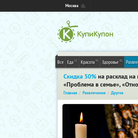
Москва
32
91
81
Все
Еда
Красота
Здоровье
Развл
Скидка 50%
на расклад на 
«Проблема в семье», «Отн
Главная
Развлечения
Другое