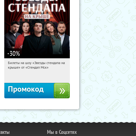
-30
%
Билеты на шоу «Звезды стендапа на
18:07:39
Получили:
2
крыше» от «Стендап Мск»
Красные Ворота
Промокод
такты
Мы в Соцсетях