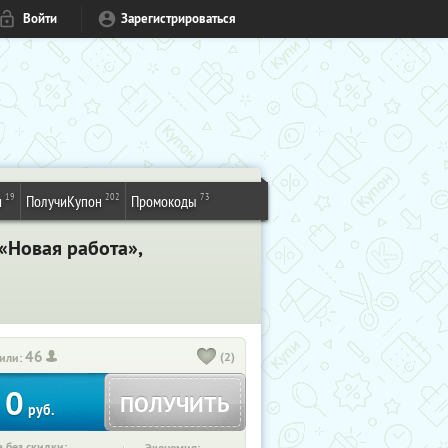
Войти
Зарегистрироваться
19
202
73
и
ПолучиКупон
Промокоды
«Новая работа»,
46
(2)
или:
0
ПОЛУЧИТЬ
руб.
 без скидки: