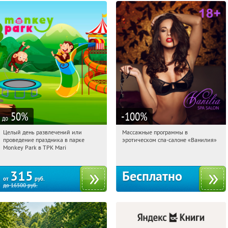
50
%
-100
%
до
Целый день развлечений или
Массажные программы в
18:07:39
Купили:
287
18:07:39
Получили:
2
проведение праздника в парке
эротическом спа-салоне «Ванилия»
Братиславская
Лубянка
Monkey Park в ТРК Mari
315
Бесплатно
от
руб.
до
16500
руб.