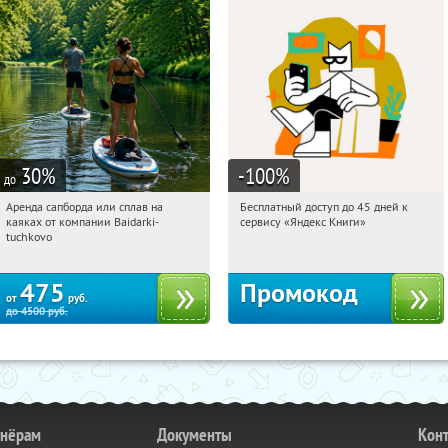
30
%
-100
%
до
Аренда сапборда или сплав на
Бесплатный доступ до 45 дней к
18:07:39
Купи первым!
18:07:39
Получи первым!
каяках от компании Baidarki-
сервису «Яндекс Книги»
Московская обл., Рузский р-н, пос.
Россия
tuchkovo
Тучково
475
Промокод
от
руб.
до
4500
руб.
тнёрам
Документы
Кон