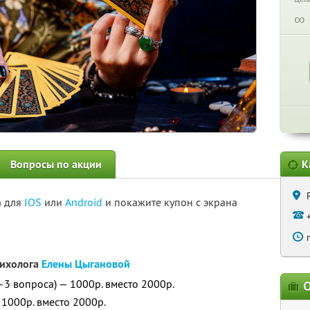
∞
Вопросы по акции
К
а для
IOS
или
Android
и покажите купон с экрана
сихолога
Елены Цыгановой
–3 вопроса) — 1000р. вместо 2000р.
О
1000р. вместо 2000р.