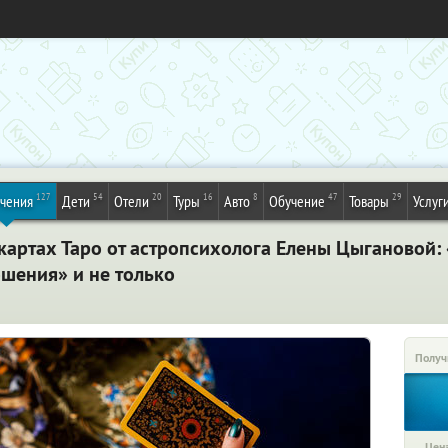
127
54
20
16
8
47
29
ечения
Дети
Отели
Туры
Авто
Обучение
Товары
Услуг
картах Таро от астропсихолога Елены Цыгановой: 
ошения» и не только
Получ
Цена