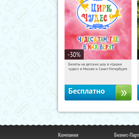
-30
%
Билеты на детские шоу в «Цирке
18:07:39
Получили:
3285
чудес» в Москве и Санкт-Петербурге
Бесплатно
Компания
Бизнес-Пар