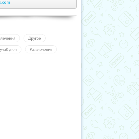
k.com
влечения
Другое
учиКупон
Развлечения