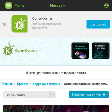
Меню
Москва
КупиКупон
Мобильное приложение
Загрузить
ещё удобнее
Антицеллюлитные комплексы
Главная
Красота
Коррекция фигуры
Антицеллюлитные комплексы
Показать на карте
По рейтингу