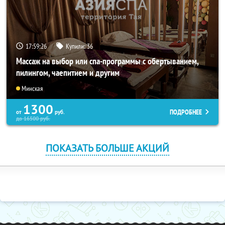
17:59:25
Купили:
36
Массаж на выбор или спа-программы с обертыванием,
пилингом, чаепитием и другим
Минская
1300
ПОДРОБНЕЕ
от
руб.
до
16500
руб.
ПОКАЗАТЬ БОЛЬШЕ АКЦИЙ