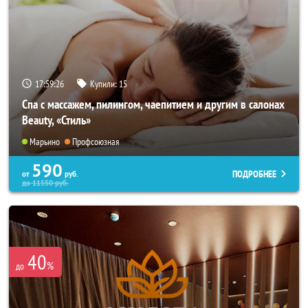
17:59:25
Купили:
15
Спа с массажем, пилингом, чаепитием и другим в салонах
Beauty, «Стиль»
Марьино
Профсоюзная
590
ПОДРОБНЕЕ
от
руб.
до
11550
руб.
40
%
до