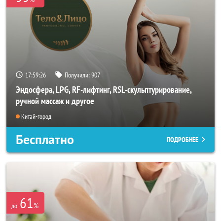
17:59:25
Получили:
907
Эндосфера, LPG, RF-лифтинг, RSL-скульптурирование,
ручной массаж и другое
Китай-город
Бесплатно
ПОДРОБНЕЕ
61
%
до