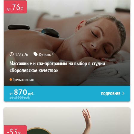
76
%
до
17:59:25
Купили:
5
Массажные и спа-программы на выбор в студии
«Королевское качество»
Третьяковская
870
ПОДРОБНЕЕ
от
руб.
до
18900
руб.
-55
%