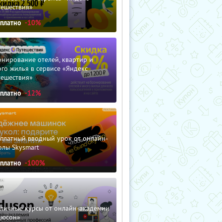
тешествия»
сплатно
-10%
нирование отелей, квартир и
го жилья в сервисе «Яндекс
тешествия»
сплатно
-12%
сплатный вводный урок от онлайн-
олы Skysmart
сплатно
-100%
зличные курсы от онлайн-академии
дюсон»