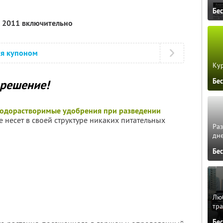
Бе
я 2011 включительно
ся купоном
Кур
Бе
 решение!
водорастворимые удобрения при разведении
не несет в своей структуре никаких питательных
Ра
дне
Бе
Люб
тра
Бе