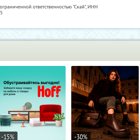
 ограниченной ответственностью "Скай",
ИНН
15
-15
%
-30
%