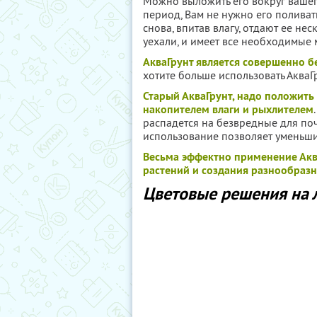
Можно выложить его вокруг вашег
период, Вам не нужно его поливат
снова, впитав влагу, отдают ее нес
уехали, и имеет все необходимые 
АкваГрунт является совершенно 
хотите больше использовать АкваГр
Старый АкваГрунт, надо положить 
накопителем влаги и рыхлителем
распадется на безвредные для по
использование позволяет уменьшит
Весьма эффектно применение Акв
растений и создания разнообраз
Цветовые решения на 