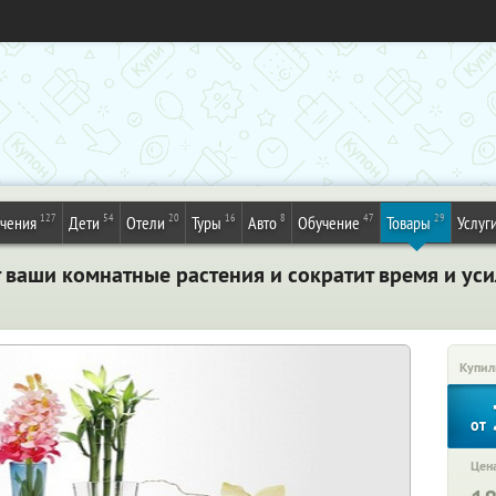
127
54
20
16
8
47
29
ечения
Дети
Отели
Туры
Авто
Обучение
Товары
Услуг
 ваши комнатные растения и сократит время и уси
Купил
от
Цена