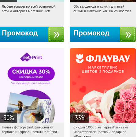
Любые товары во всей розничной
Обувь, одежда и сумки для всей
17:23:46
Получили:
83
17:23:46
Получили:
32
сети и интернет-магазине Hoff
семьи в магазине kari на Wildberries
Москва, 1-й Волоколамский проезд,
Россия
10с1
Промокод
Промокод
-30
%
-33
%
Печать фотографий, фотокниг от
Скидка 1000р. на первый заказ на
17:23:46
Получили:
4
17:23:46
Получили:
18
сервиса цифровой печати netPrint
маркетплейсе цветов и подарков
Россия
Россия
«Флаувау»