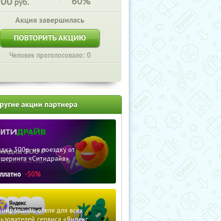
800
60%
руб.
Акция завершилась
ПОВТОРИТЬ АКЦИЮ
Человек проголосовало: 0
ругие акции партнера
дка 300р. на поездку от
ршеринга «Ситидрайв»
сплатно
-50%
нирование отеля для всех
ьзователей сервиса «Яндекс