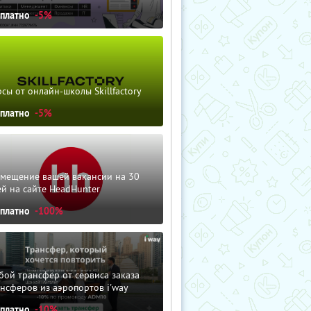
сплатно
-5%
сы от онлайн-школы Skillfactory
сплатно
-5%
змещение вашей вакансии на 30
й на сайте HeadHunter
сплатно
-100%
ой трансфер от сервиса заказа
нсферов из аэропортов i'way
сплатно
-10%