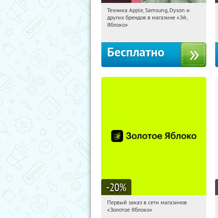
Техника Apple, Samsung, Dyson и
17:23:46
Получи первым!
других брендов в магазине «Эй,
Багратионовская
Яблоко»
Бесплатно
-20
%
Первый заказ в сети магазинов
17:23:46
Получи первым!
«Золотое Яблоко»
Россия