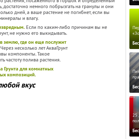
о растения, посаженного в горшок и определенный
ь, достаточно немного побрызгать на гранулы и они
колько дней, а ваше растение не погибнет, если вы
минералы и влагу.
безвредным.
Если по каким-либо причинам вы не
Пер
унт, не нужно его выкидывать.
«З
в землю, где он еще послужит
Бе
. Через несколько лет АкваГрунт
чвы компоненты. Такое
ь частоту полива растения.
а Грунта для комнатных
Пит
ных композиций.
пра
любой вкус
Бе
25 
по
Бе