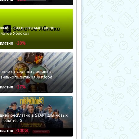
вый заказ в сети магазинов
олотое Яблоко»
сплатно
-20%
ание от сервиса доставки
вильного питания Justfood
сплатно
-27%
дней бесплатно в START для новых
льзователей
сплатно
-100%