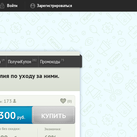
Войти
Зарегистрироваться
19
202
73
и
ПолучиКупон
Промокоды
лия по уходу за ними.
173
(0)
и:
300
КУПИТЬ
руб.
 без скидки:
Экономия: