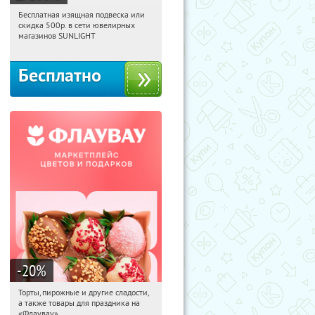
Бесплатная изящная подвеска или
17:23:46
Получили:
74
скидка 500р. в сети ювелирных
Россия
магазинов SUNLIGHT
Бесплатно
-20
%
Торты, пирожные и другие сладости,
17:23:46
Получили:
6
а также товары для праздника на
Россия
«Флаувау»