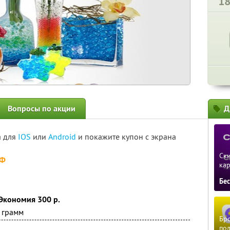
1
Вопросы по акции
Д
а для
IOS
или
Android
и покажите купон с экрана
Ски
РФ
ка
Бе
 Экономия 300 р.
0 грамм
Бро
пол