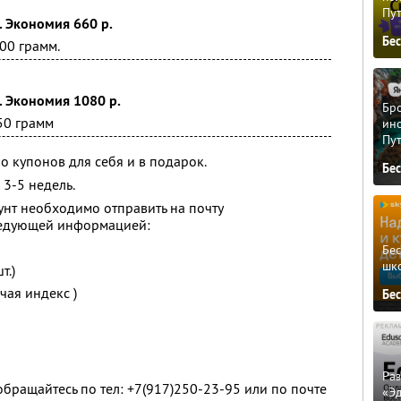
Пу
. Экономия 660 р.
Бе
00 грамм.
. Экономия 1080 р.
Бро
50 грамм
ино
Пу
о купонов для себя и в подарок.
Бе
 3-5 недель.
рунт необходимо отправить на почту
ледующей информацией:
Бе
шк
т.)
чая индекс )
Бе
Ра
ращайтесь по тел: +7(917)250-23-95 или по почте
«Э