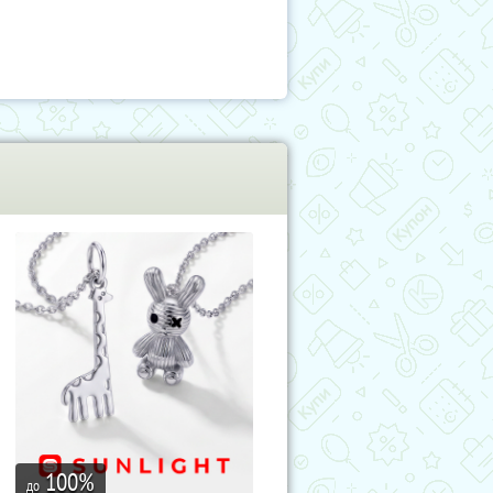
100
%
до