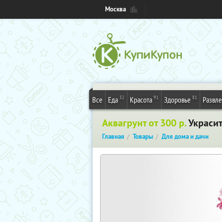
Москва
32
91
81
Все
Еда
Красота
Здоровье
Развл
Аквагрунт от 300 р.
Украсит
Главная
Товары
Для дома и дачи