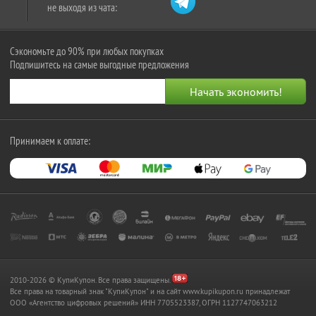
не выходя из чата:
Сэкономьте до 90% при любых покупках
Подпишитесь на самые выгодные предложения
Принимаем к оплате:
2010-2026 © КупиКупон. Все права защищены.
Все права на товарный знак "КупиКупон" и на сайт www.kupikupon.ru принадлежат
OOO «Агентство цифровых решений» ИНН 7705523387, ОГРН 1127747063212