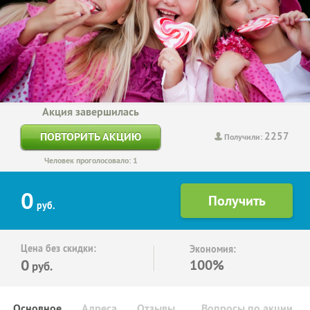
Акция завершилась
2257
ПОВТОРИТЬ АКЦИЮ
Получили:
Человек проголосовало: 1
0
руб.
Цена без скидки:
Экономия:
0
100%
руб.
Основное
Адреса
Отзывы
Вопросы по акции