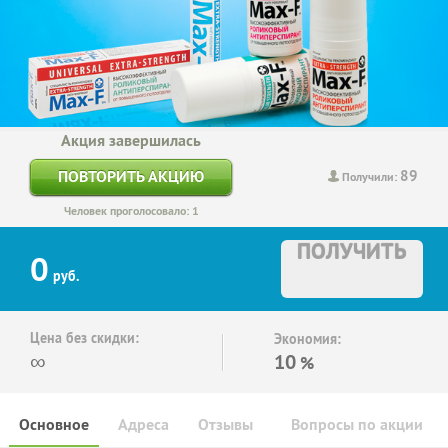
Акция завершилась
89
ПОВТОРИТЬ АКЦИЮ
Получили:
Человек проголосовало: 1
ПОЛУЧИТЬ
0
руб.
Цена без скидки:
Экономия:
∞
10
%
Основное
Адреса
Отзывы
Вопросы по акции