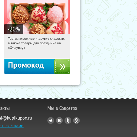
-20
%
Торты, пирожные и другие сладости,
15:11:22
Получили:
6
а также товары для праздника на
Россия
«Флаувау»
Промокод
такты
Мы в Соцсетях
si@kupikupon.ru
аться с нами