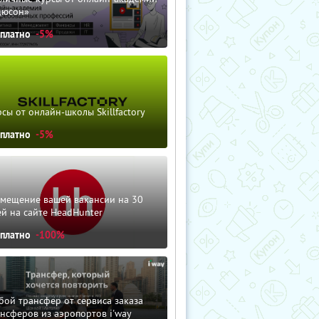
дюсон»
сплатно
-5%
сы от онлайн-школы Skillfactory
сплатно
-5%
змещение вашей вакансии на 30
й на сайте HeadHunter
сплатно
-100%
ой трансфер от сервиса заказа
нсферов из аэропортов i'way