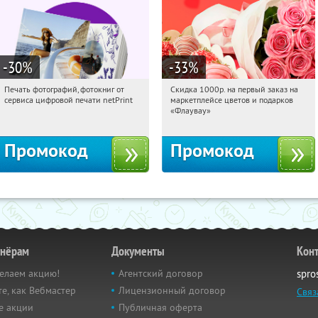
-30
%
-33
%
Печать фотографий, фотокниг от
Скидка 1000р. на первый заказ на
15:11:22
Получили:
4
15:11:22
Получили:
18
сервиса цифровой печати netPrint
маркетплейсе цветов и подарков
Россия
Россия
«Флаувау»
Промокод
Промокод
тнёрам
Документы
Кон
елаем акцию!
Агентский договор
spro
е, как Вебмастер
Лицензионный договор
Связ
е акции
Публичная оферта