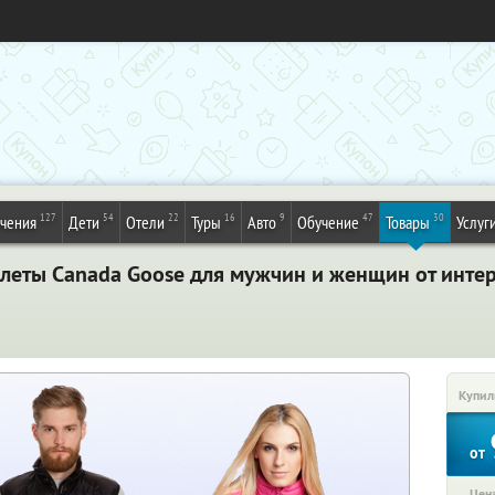
127
54
22
16
9
47
30
ечения
Дети
Отели
Туры
Авто
Обучение
Товары
Услуг
еты Canada Goose для мужчин и женщин от интер
Купил
от
Цена