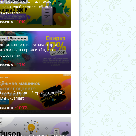
нирование отеля для всех
ьзователей сервиса «Яндекс
тешествия»
сплатно
-10%
нирование отелей, квартир и
го жилья в сервисе «Яндекс
тешествия»
сплатно
-12%
сплатный вводный урок от онлайн-
олы Skysmart
сплатно
-100%
зличные курсы от онлайн-академии