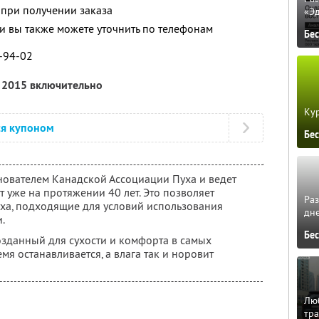
 при получении заказа
«Э
 вы также можете уточнить по телефонам
Бе
0-94-02
я 2015 включительно
Кур
ся купоном
Бе
нователем Канадской Ассоциации Пуха и ведет
т уже на протяжении 40 лет. Это позволяет
Ра
уха, подходящие для условий использования
дне
.
Бе
созданный для сухости и комфорта в самых
мя останавливается, а влага так и норовит
Люб
тра