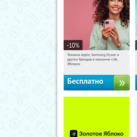
-10
%
Техника Apple, Samsung, Dyson и
15:11:22
Получи первым!
других брендов в магазине «Эй,
Багратионовская
Яблоко»
Бесплатно