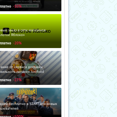
сплатно
-10%
вый заказ в сети магазинов
олотое Яблоко»
сплатно
-20%
ание от сервиса доставки
вильного питания Justfood
сплатно
-27%
дней бесплатно в START для новых
льзователей
сплатно
-100%