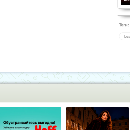
Теги:
Тов