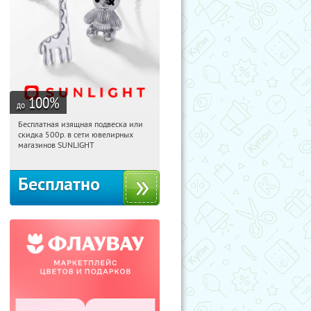
100
%
до
Бесплатная изящная подвеска или
15:11:22
Получили:
74
скидка 500р. в сети ювелирных
Россия
магазинов SUNLIGHT
Бесплатно