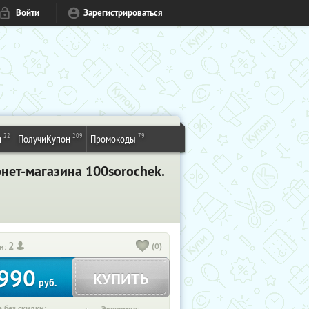
Войти
Зарегистрироваться
22
209
79
и
ПолучиКупон
Промокоды
нет-магазина 100sorochek.
2
(0)
и:
990
КУПИТЬ
руб.
 без скидки: