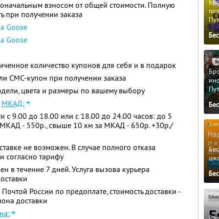
Бро
воначальным взносом от общей стоимости. Полную
пол
ь при получении заказа
Пу
a Goose
Бе
a Goose
ченное количество купонов для себя и в подарок
Бро
ли СМС-купон при получении заказа
ино
Пу
дели, цвета и размеры по вашему выбору
х
МКАД:
Бе
с 9.00 до 18.00 или с 18.00 до 24.00 часов: до 5
 МКАД - 550р., свыше 10 км за МКАД - 650р. +30р./
тавке не возможен. В случае полного отказа
Бе
ки согласно тарифу
шк
н в течение 7 дней. Услуга вызова курьера
Бе
доставки
Почтой России по предоплате, стоимость доставки -
иона доставки
на:
Ра