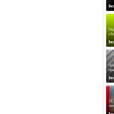
Бе
Пер
«З
Бе
Пит
пра
Бе
25 
по
Бе