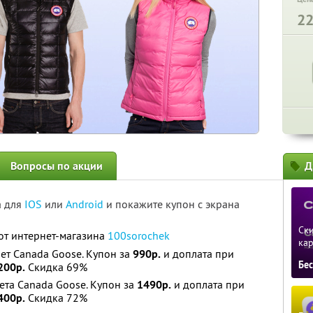
2
Вопросы по акции
Д
а для
IOS
или
Android
и покажите купон с экрана
Ски
от интернет-магазина
100sorochek
ка
ет Canada Goose. Купон за
990р.
и доплата при
Бе
200р.
Скидка 69%
та Canada Goose. Купон за
1490р.
и доплата при
400р.
Скидка 72%