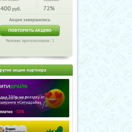
Экономия:
2400
72%
руб.
Акция завершилась
ПОВТОРИТЬ АКЦИЮ
Человек проголосовало: 1
ругие акции партнера
дка 300р. на поездку от
ршеринга «Ситидрайв»
сплатно
-50%