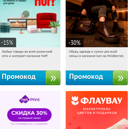
-15
%
-30
%
Любые товары во всей розничной
Обувь, одежда и сумки для всей
15:11:22
Получили:
83
15:11:22
Получили:
32
сети и интернет-магазине Hoff
семьи в магазине kari на Wildberries
Москва, 1-й Волоколамский проезд,
Россия
10с1
Промокод
Промокод