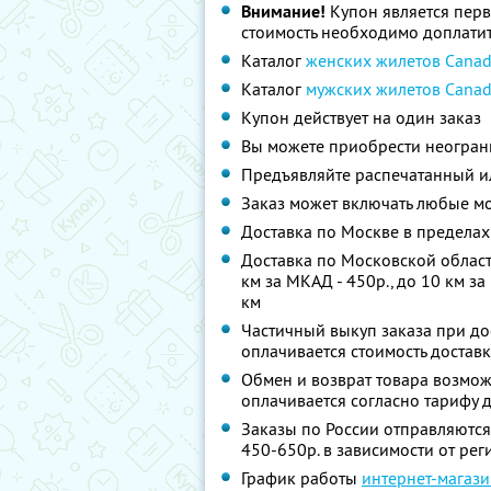
Внимание!
Купон является пер
стоимость необходимо доплатит
Каталог
женских жилетов Canad
Каталог
мужских жилетов Canad
Купон действует на один заказ
Вы можете приобрести неограни
Предъявляйте распечатанный и
Заказ может включать любые мо
Доставка по Москве в предела
Доставка по Московской области 
км за МКАД - 450р., до 10 км за
км
Частичный выкуп заказа при дос
оплачивается стоимость достав
Обмен и возврат товара возможе
оплачивается согласно тарифу 
Заказы по России отправляются 
450-650р. в зависимости от рег
График работы
интернет-магази