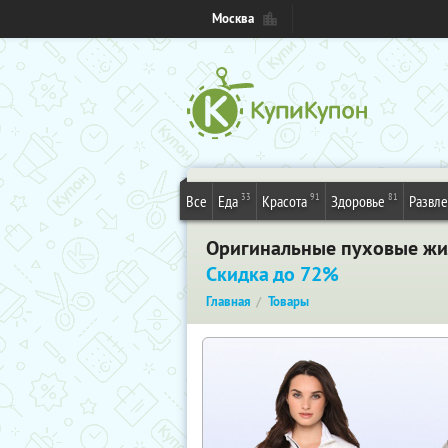
Москва
33
91
81
Все
Еда
Красота
Здоровье
Развл
Оригинальные пуховые жил
Скидка до 72%
Главная
Товары