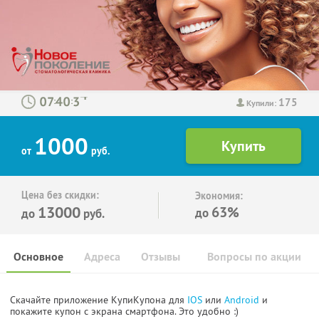
175
:
:
Купили:
1000
от
руб.
Цена без скидки:
Экономия:
13000
63%
до
до
руб.
Основное
Адреса
Отзывы
Вопросы по акции
Скачайте приложение КупиКупона для
IOS
или
Android
и
покажите купон с экрана смартфона. Это удобно :)