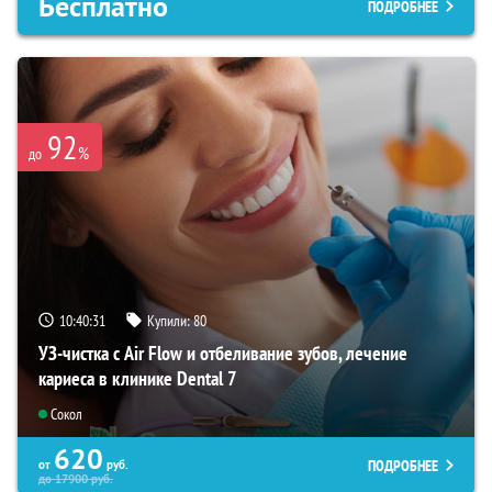
Бесплатно
ПОДРОБНЕЕ
92
%
до
10:40:30
Купили:
80
УЗ-чистка с Air Flow и отбеливание зубов, лечение
кариеса в клинике Dental 7
Сокол
620
ПОДРОБНЕЕ
от
руб.
до
17900
руб.