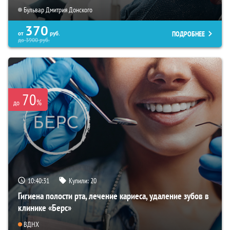
Бульвар Дмитрия Донского
370
ПОДРОБНЕЕ
от
руб.
до
3900
руб.
70
%
до
10:40:30
Купили:
20
Гигиена полости рта, лечение кариеса, удаление зубов в
клинике «Берс»
ВДНХ