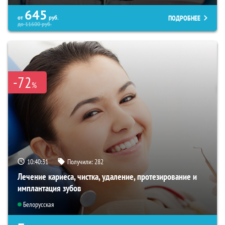
645
ПОДРОБНЕЕ
от
руб.
до
11600
руб.
-72
%
10:40:30
Получили:
282
Лечение кариеса, чистка, удаление, протезирование и
имплантация зубов
Белорусская