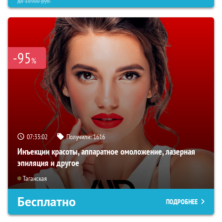
до
18900
руб.
-95
%
07:33:01
Получили:
1616
Инъекции красоты, аппаратное омоложение, лазерная
эпиляция и другое
Таганская
Бесплатно
ПОДРОБНЕЕ