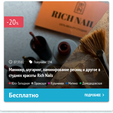
-20
%
07:33:01
Получили:
194
Маникюр, шугаринг, ламинирование ресниц и другое в
студиях красоты Rich Nails
Юго-Западная
Пражская
Кузьминки
Митино
Домодедовская
Бесплатно
ПОДРОБНЕЕ