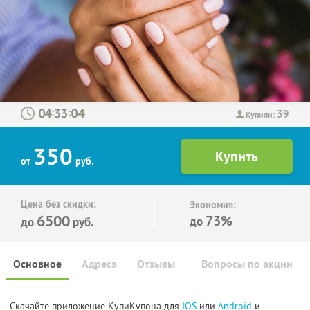
39
:
:
Купили:
350
от
руб.
Цена без скидки:
Экономия:
6500
73%
до
до
руб.
Основное
Адреса
Отзывы
Вопросы по акции
Скачайте приложение КупиКупона для
IOS
или
Android
и