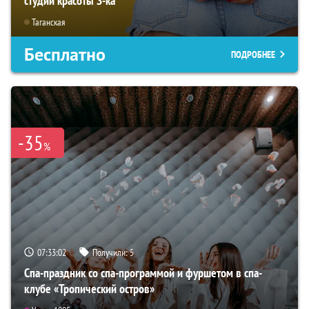
студии красоты S-ka
Таганская
Бесплатно
ПОДРОБНЕЕ
-35
%
07:33:01
Получили:
5
Спа-праздник со спа-программой и фуршетом в спа-
клубе «Тропический остров»