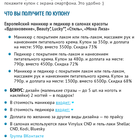
покажите купон с экрана смартфона. Это удобно :)
ЧТО ВЫ ПОЛУЧИТЕ ПО КУПОНУ
Европейский маникюр и педикюр в салонах красоты
«Вдохновение», Beauty*, Lucky**, «Стиль», «Мона Лиза»
Маникюр с покрытием лаком или гель-лаком, массажем рук и
нанесением питательного крема. Купон за 350р. и доплата
на месте: 590р. вместо 3500р. Скидка 73%
Педикюр с покрытием гель-лаком и нанесением
питательного крема. Купон за 480р. и доплата на месте:
790р. вместо 4500р. Скидка 72%
Маникюр и педикюр с покрытием лаком или гель-лаком,
массажем рук и нанесением питательного крема. Купон за
790р. и доплата на месте: 1300р. вместо 6500р. Скидка 68%
БОНУС:
дизайн (маленькие стразы — до 5 шт. на ноготь и
наклейки) 2 ногтей — в подарок!
В стоимость маникюра
входит:
В стоимость педикюра
входит:
Доплата по желанию за другие виды дизайна — по прайсу
В салонах используются лаки Vinylux CND и гель-лаки Shellac
CND, Kodi, Bluesky
Группа ВКонтакте